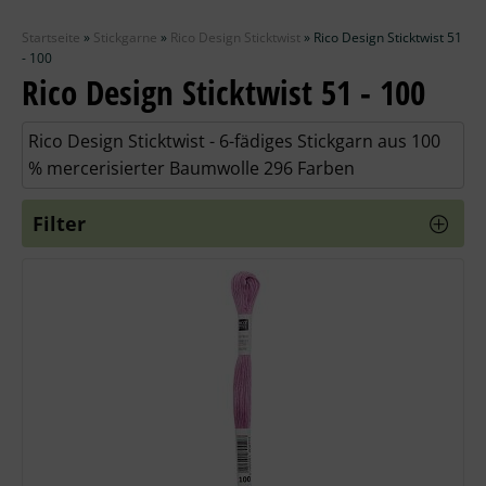
Zubehör
Startseite
»
Stickgarne
»
Rico Design Sticktwist
»
Rico Design Sticktwist 51
Wolle
- 100
Rico Design Sticktwist 51 - 100
Stricknadeln
Rico Design Sticktwist - 6-fädiges Stickgarn aus 100
% mercerisierter Baumwolle 296 Farben
Knüpfpackungen
Filter
Ausverkauf