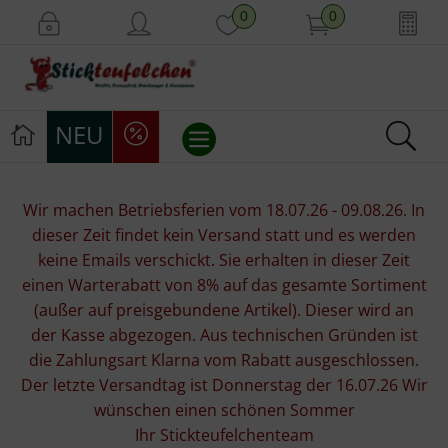
0
0
NEU
Stickvorlagen
Wir machen Betriebsferien vom 18.07.26 - 09.08.26. In
dieser Zeit findet kein Versand statt und es werden
Stickpackungen
keine Emails verschickt. Sie erhalten in dieser Zeit
einen Warterabatt von 8% auf das gesamte Sortiment
Stickgarne
(außer auf preisgebundene Artikel). Dieser wird an
der Kasse abgezogen. Aus technischen Gründen ist
Stoffe
die Zahlungsart Klarna vom Rabatt ausgeschlossen.
Der letzte Versandtag ist Donnerstag der 16.07.26 Wir
Mill Hill Beads
wünschen einen schönen Sommer
Ihr Stickteufelchenteam