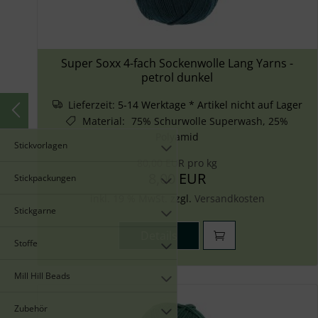
Super Soxx 4-fach Sockenwolle Lang Yarns -
petrol dunkel
Lieferzeit:
5-14 Werktage * Artikel nicht auf Lager
Material
:
75% Schurwolle Superwash, 25%
Polyamid
Stickvorlagen
80,00 EUR pro kg
8,00 EUR
Stickpackungen
inkl. 19 % MwSt. zzgl.
Versandkosten
Stickgarne
Details
Stoffe
Mill Hill Beads
Zubehör