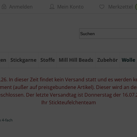
Anmelden
Mein Konto
Merkzettel
gen
Stickgarne
Stoffe
Mill Hill Beads
Zubehör
Wolle
6. In dieser Zeit findet kein Versand statt und es werden kei
ment (außer auf preisgebundene Artikel). Dieser wird an d
eschlossen. Der letzte Versandtag ist Donnerstag der 16.
Ihr Stickteufelchenteam
 4-fach