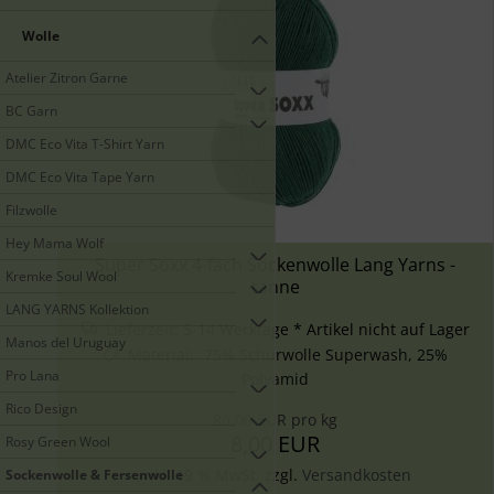
Wolle
Atelier Zitron Garne
BC Garn
DMC Eco Vita T-Shirt Yarn
DMC Eco Vita Tape Yarn
Filzwolle
Hey Mama Wolf
Super Soxx 4-fach Sockenwolle Lang Yarns -
Kremke Soul Wool
tanne
LANG YARNS Kollektion
Lieferzeit:
5-14 Werktage * Artikel nicht auf Lager
Manos del Uruguay
Material
:
75% Schurwolle Superwash, 25%
Pro Lana
Polyamid
Rico Design
80,00 EUR pro kg
8,00 EUR
Rosy Green Wool
inkl. 19 % MwSt. zzgl.
Versandkosten
Sockenwolle & Fersenwolle