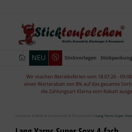
NEU
Stickvorlagen
Stickpackun
Wir machen Betriebsferien vom 18.07.26 - 09.08.2
einen Warterabatt von 8% auf das gesamte Sorti
die Zahlungsart Klarna vom Rabatt ausg
Startseite
»
Wolle
»
Sockenwolle & Fersenwolle
»
Lang Yarns Super Soxx
Lang Yarns Super Soxx 4-fach