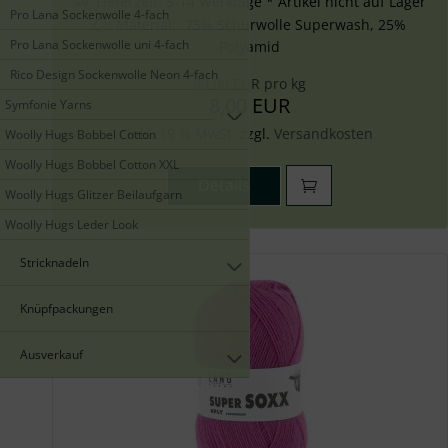
Lieferzeit:
5-14 Werktage * Artikel nicht auf Lager
Pro Lana Sockenwolle 4-fach
Material
:
75% Schurwolle Superwash, 25%
Pro Lana Sockenwolle uni 4-fach
Polyamid
Rico Design Sockenwolle Neon 4-fach
80,00 EUR pro kg
8,00 EUR
Symfonie Yarns
inkl. 19 % MwSt. zzgl.
Versandkosten
Woolly Hugs Bobbel Cotton
Woolly Hugs Bobbel Cotton XXL
Details
Woolly Hugs Glitzer Beilaufgarn
Woolly Hugs Leder Look
Stricknadeln
Knüpfpackungen
Ausverkauf