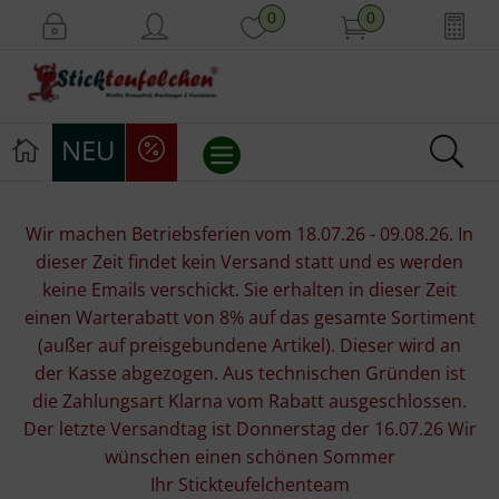
0
0
NEU
Stickvorlagen
Wir machen Betriebsferien vom 18.07.26 - 09.08.26. In
dieser Zeit findet kein Versand statt und es werden
Stickpackungen
keine Emails verschickt. Sie erhalten in dieser Zeit
einen Warterabatt von 8% auf das gesamte Sortiment
Stickgarne
(außer auf preisgebundene Artikel). Dieser wird an
der Kasse abgezogen. Aus technischen Gründen ist
Stoffe
die Zahlungsart Klarna vom Rabatt ausgeschlossen.
Der letzte Versandtag ist Donnerstag der 16.07.26 Wir
Mill Hill Beads
wünschen einen schönen Sommer
Ihr Stickteufelchenteam