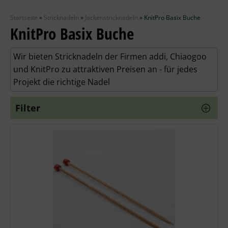
Zubehör
Startseite
»
Stricknadeln
»
Jackenstricknadeln
»
KnitPro Basix Buche
Wolle
KnitPro Basix Buche
Stricknadeln
Wir bieten Stricknadeln der Firmen addi, Chiaogoo
und KnitPro zu attraktiven Preisen an - für jedes
Knüpfpackungen
Projekt die richtige Nadel
Ausverkauf
Filter