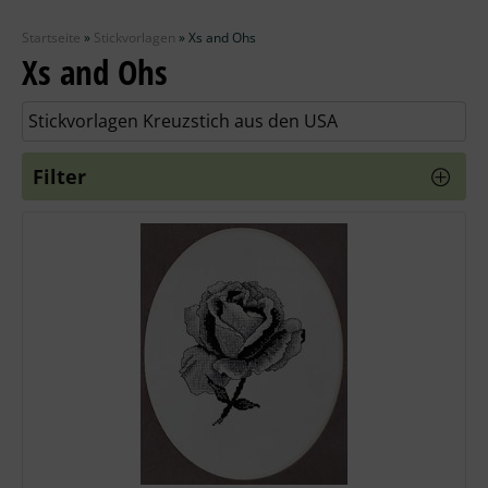
Zubehör
Startseite
»
Stickvorlagen
»
Xs and Ohs
Wolle
Xs and Ohs
Stricknadeln
Stickvorlagen Kreuzstich aus den USA
Knüpfpackungen
Filter
Ausverkauf