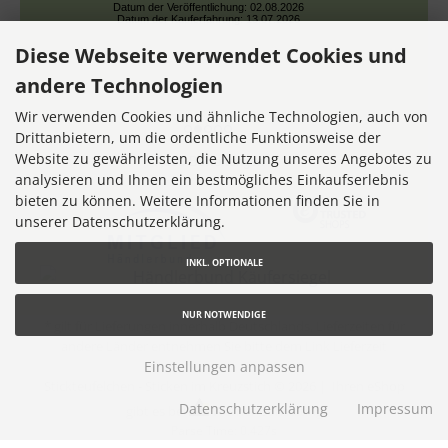
Datum der Veröffentlichung: 02.08.2026
Datum der Kauferfahrung: 13.07.2026
Diese Webseite verwendet Cookies und
andere Technologien
Wir verwenden Cookies und ähnliche Technologien, auch von
Drittanbietern, um die ordentliche Funktionsweise der
Website zu gewährleisten, die Nutzung unseres Angebotes zu
7,355 Bewertungen
analysieren und Ihnen ein bestmögliches Einkaufserlebnis
bieten zu können. Weitere Informationen finden Sie in
unserer Datenschutzerklärung.
INKL. OPTIONALE
NUR NOTWENDIGE
* gilt für Lieferungen innerhalb Deutschlands, Lieferzeiten für
andere Länder entnehmen Sie bitte dem Link
Lieferzeit
Einstellungen anpassen
Stickteufelchen - Sticken im Kreuzstich © 2026 |
Ihren eShop
Datenschutzerklärung
Impressum
gibt es bei
Werner Consulting
Parse Time: 0.427s