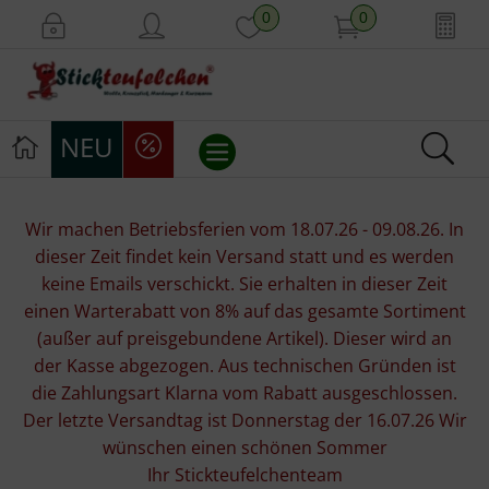
0
0
NEU
Stickvorlagen
Wir machen Betriebsferien vom 18.07.26 - 09.08.26. In
dieser Zeit findet kein Versand statt und es werden
Stickpackungen
keine Emails verschickt. Sie erhalten in dieser Zeit
einen Warterabatt von 8% auf das gesamte Sortiment
Stickgarne
(außer auf preisgebundene Artikel). Dieser wird an
der Kasse abgezogen. Aus technischen Gründen ist
Stoffe
die Zahlungsart Klarna vom Rabatt ausgeschlossen.
Der letzte Versandtag ist Donnerstag der 16.07.26 Wir
Mill Hill Beads
wünschen einen schönen Sommer
Ihr Stickteufelchenteam