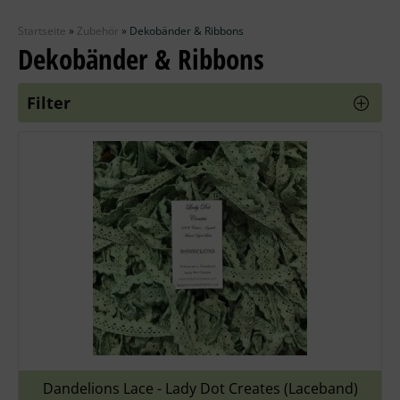
Zubehör
Startseite
»
Zubehör
»
Dekobänder & Ribbons
Wolle
Dekobänder & Ribbons
Stricknadeln
Filter
Knüpfpackungen
Ausverkauf
Dandelions Lace - Lady Dot Creates (Laceband)