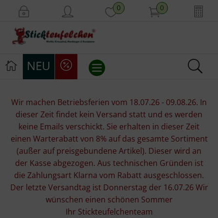
0
0
NEU
Stickvorlagen
Wir machen Betriebsferien vom 18.07.26 - 09.08.26. In
dieser Zeit findet kein Versand statt und es werden
Stickpackungen
keine Emails verschickt. Sie erhalten in dieser Zeit
einen Warterabatt von 8% auf das gesamte Sortiment
Stickgarne
(außer auf preisgebundene Artikel). Dieser wird an
der Kasse abgezogen. Aus technischen Gründen ist
Stoffe
die Zahlungsart Klarna vom Rabatt ausgeschlossen.
Der letzte Versandtag ist Donnerstag der 16.07.26 Wir
Mill Hill Beads
wünschen einen schönen Sommer
Ihr Stickteufelchenteam