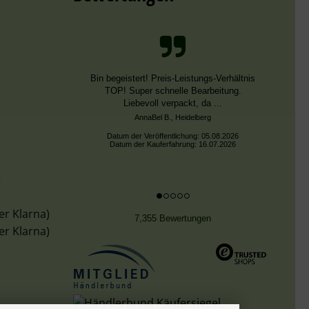
Schnelle Bearbeitung, nur leider falsche
Farben, die aber dieselben DMC Nummern
trugen.
Datum der Veröffentlichung: 02.08.2026
Datum der Kauferfahrung: 13.07.2026
g
er Klarna)
7,355 Bewertungen
er Klarna)