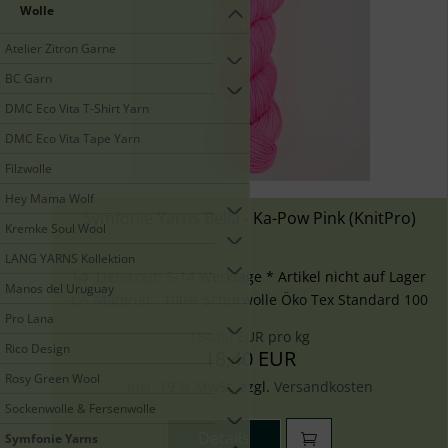
Wolle
Atelier Zitron Garne
BC Garn
DMC Eco Vita T-Shirt Yarn
DMC Eco Vita Tape Yarn
Filzwolle
Hey Mama Wolf
Symfonie Yarns Bella - Ka-Pow Pink (KnitPro)
Kremke Soul Wool
LANG YARNS Kollektion
Lieferzeit:
5-14 Werktage * Artikel nicht auf Lager
Manos del Uruguay
Material
:
100% Schurwolle Öko Tex Standard 100
Pro Lana
184,00 EUR pro kg
Rico Design
18,40 EUR
Rosy Green Wool
inkl. 19 % MwSt. zzgl.
Versandkosten
Sockenwolle & Fersenwolle
Details
Symfonie Yarns