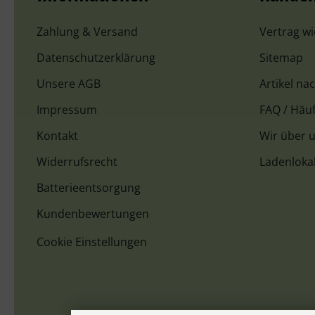
Zahlung & Versand
Vertrag w
Datenschutzerklärung
Sitemap
Unsere AGB
Artikel na
Impressum
FAQ / Häuf
Kontakt
Wir über 
Widerrufsrecht
Ladenloka
Batterieentsorgung
Kundenbewertungen
Cookie Einstellungen