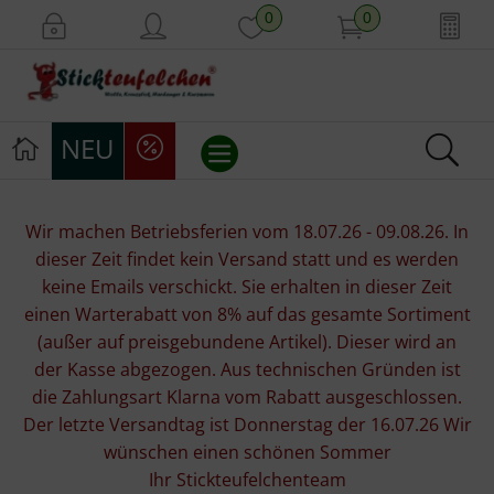
0
0
NEU
Stickvorlagen
Wir machen Betriebsferien vom 18.07.26 - 09.08.26. In
dieser Zeit findet kein Versand statt und es werden
Stickpackungen
keine Emails verschickt. Sie erhalten in dieser Zeit
einen Warterabatt von 8% auf das gesamte Sortiment
Stickgarne
(außer auf preisgebundene Artikel). Dieser wird an
der Kasse abgezogen. Aus technischen Gründen ist
Stoffe
die Zahlungsart Klarna vom Rabatt ausgeschlossen.
Der letzte Versandtag ist Donnerstag der 16.07.26 Wir
Mill Hill Beads
wünschen einen schönen Sommer
Ihr Stickteufelchenteam