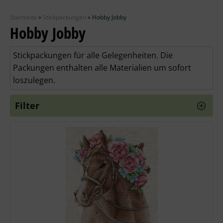
Zubehör
Startseite
»
Stickpackungen
»
Hobby Jobby
Wolle
Hobby Jobby
Stricknadeln
Stickpackungen für alle Gelegenheiten. Die
Packungen enthalten alle Materialien um sofort
Knüpfpackungen
loszulegen.
Ausverkauf
Filter