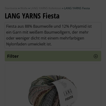
Zubehör
Startseite
»
Wolle
»
LANG YARNS Kollektion
»
LANG YARNS Fiesta
Wolle
LANG YARNS Fiesta
Stricknadeln
Fiesta aus 88% Baumwolle und 12% Polyamid ist
ein Garn mit weißem Baumwollgern, der mehr
Knüpfpackungen
oder weniger dicht mit einem mehrfarbigen
Nylonfaden umwickelt ist.
Ausverkauf
Filter