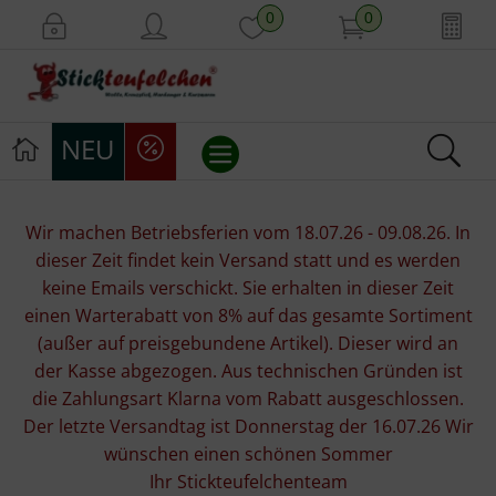
0
0
NEU
Stickvorlagen
Wir machen Betriebsferien vom 18.07.26 - 09.08.26. In
dieser Zeit findet kein Versand statt und es werden
Stickpackungen
keine Emails verschickt. Sie erhalten in dieser Zeit
einen Warterabatt von 8% auf das gesamte Sortiment
Stickgarne
(außer auf preisgebundene Artikel). Dieser wird an
der Kasse abgezogen. Aus technischen Gründen ist
Stoffe
die Zahlungsart Klarna vom Rabatt ausgeschlossen.
Der letzte Versandtag ist Donnerstag der 16.07.26 Wir
Mill Hill Beads
wünschen einen schönen Sommer
Ihr Stickteufelchenteam