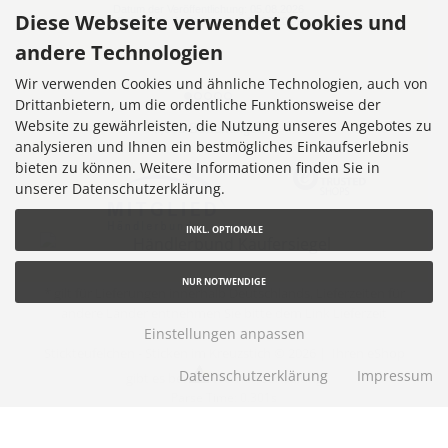
Datum der Veröffentlichung: 05.08.2026
Diese Webseite verwendet Cookies und
Datum der Kauferfahrung: 16.07.2026
andere Technologien
Wir verwenden Cookies und ähnliche Technologien, auch von
Drittanbietern, um die ordentliche Funktionsweise der
Website zu gewährleisten, die Nutzung unseres Angebotes zu
7,355 Bewertungen
analysieren und Ihnen ein bestmögliches Einkaufserlebnis
bieten zu können. Weitere Informationen finden Sie in
unserer Datenschutzerklärung.
INKL. OPTIONALE
NUR NOTWENDIGE
* gilt für Lieferungen innerhalb Deutschlands, Lieferzeiten für
andere Länder entnehmen Sie bitte dem Link
Lieferzeit
Einstellungen anpassen
Stickteufelchen - Sticken im Kreuzstich © 2026 |
Ihren eShop
Datenschutzerklärung
Impressum
gibt es bei
Werner Consulting
Parse Time: 0.301s