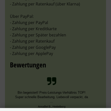
- Zahlung per Ratenkauf (über Klarna)
Über PayPal:
- Zahlung per PayPal
- Zahlung per Kreditkarte
- Zahlung per Später bezahlen
- Zahlung per Ratenkauf
- Zahlung per GooglePay
- Zahlung per ApplePay
Bewertungen
Bin begeistert! Preis-Leistungs-Verhältnis TOP!
Super schnelle Bearbeitung. Liebevoll verpackt, da
...
AnnaBel B., Heidelberg