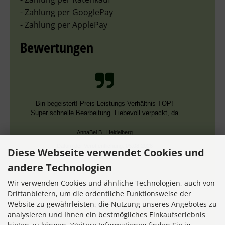
- Zahlung per GooglePay
- Zahlung per ApplePay
Bewertungen
Bin begeistert! Preis-Leistungs-Verhältnis TOP!
Super schnelle Bearbeitung. Liebevoll verpackt, da
...
AnnaBel B., Heidelberg
Datum der Veröffentlichung: 05.08.2026
Diese Webseite verwendet Cookies und
Datum der Kauferfahrung: 16.07.2026
andere Technologien
Wir verwenden Cookies und ähnliche Technologien, auch von
Drittanbietern, um die ordentliche Funktionsweise der
Website zu gewährleisten, die Nutzung unseres Angebotes zu
7,355 Bewertungen
analysieren und Ihnen ein bestmögliches Einkaufserlebnis