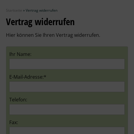
Zubehör
Startseite
»
Vertrag widerrufen
Wolle
Vertrag widerrufen
Stricknadeln
Hier können Sie Ihren Vertrag widerrufen.
Knüpfpackungen
Ihr Name:
Ausverkauf
E-Mail-Adresse:*
Telefon:
Fax: