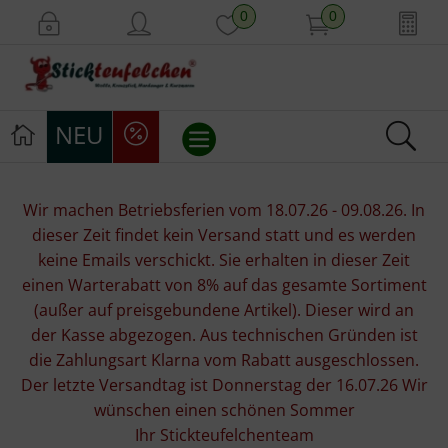
0
0
NEU
Stickvorlagen
Wir machen Betriebsferien vom 18.07.26 - 09.08.26. In
dieser Zeit findet kein Versand statt und es werden
Stickpackungen
keine Emails verschickt. Sie erhalten in dieser Zeit
einen Warterabatt von 8% auf das gesamte Sortiment
Stickgarne
(außer auf preisgebundene Artikel). Dieser wird an
der Kasse abgezogen. Aus technischen Gründen ist
Stoffe
die Zahlungsart Klarna vom Rabatt ausgeschlossen.
Der letzte Versandtag ist Donnerstag der 16.07.26 Wir
Mill Hill Beads
wünschen einen schönen Sommer
Ihr Stickteufelchenteam