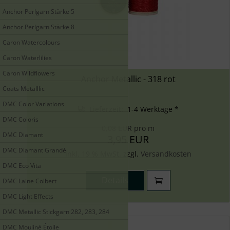
Anchor Perlgarn Stärke 5
Anchor Perlgarn Stärke 8
Caron Watercolours
Caron Waterlilies
Caron Wildflowers
Anchor Metallic - 318 rot
Coats Metalllic
DMC Color Variations
Lieferzeit: 1-4 Werktage *
DMC Coloris
0,08 EUR pro m
DMC Diamant
3,95 EUR
DMC Diamant Grandé
inkl. 19 % MwSt. zzgl.
Versandkosten
DMC Eco Vita
Details
DMC Laine Colbert
DMC Light Effects
DMC Metallic Stickgarn 282, 283, 284
DMC Mouliné Étoile