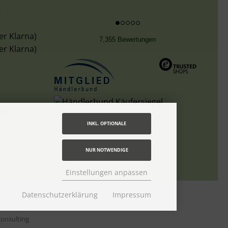
g
er Klarna)
7,355 Bewertungen
er Klarna)
len
INKL. OPTIONALE
NUR NOTWENDIGE
Einstellungen anpassen
Datenschutzerklärung
Impressum
tte dem Link
Lieferzeit
onsulting