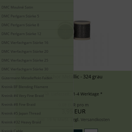
DMC Mouliné Satin
DMC Perlgarn Stärke 5
DMC Perlgarn Stärke 8
DMC Perlgarn Stärke 12
DMC Vierfachgarn Stärke 16
DMC Vierfachgarn Stärke 20
DMC Vierfachgarn Stärke 25
DMC Vierfachgarn Stärke 30
Anchor Metallic - 324 grau
Gütermann Metalleffekt-Faden
Kreinik BF Blending Filament
Lieferzeit: 1-4 Werktage *
Kreinik #4 Very Fine Braid
0,08 EUR pro m
Kreinik #8 Fine Braid
3,95 EUR
Kreinik #5 Japan Thread
inkl. 19 % MwSt. zzgl.
Versandkosten
Kreinik #32 Heavy Braid
Kreinik Cable