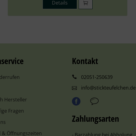
Details
service
Kontakt
iderrufen
02051-250639
info@stickteufelchen.de
ch Hersteller
ige Fragen
Zahlungsarten
uns
l & Öffnungszeiten
- Barzahlung bei Abholung