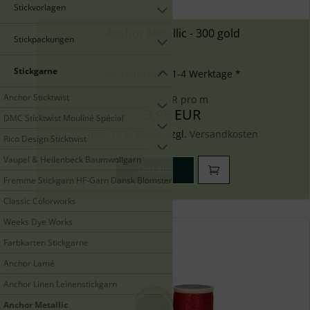
Stickvorlagen
Anchor Metallic - 300 gold
Stickpackungen
Stickgarne
Lieferzeit: 1-4 Werktage *
Anchor Sticktwist
0,08 EUR pro m
3,95 EUR
DMC Sticktwist Mouliné Spécial
inkl. 19 % MwSt. zzgl.
Versandkosten
Rico Design Sticktwist
Vaupel & Heilenbeck Baumwollgarn
Details
Fremme Stickgarn HF-Garn Dansk Blomstergarn
Classic Colorworks
Weeks Dye Works
Farbkarten Stickgarne
Anchor Lamé
Anchor Linen Leinenstickgarn
Anchor Metallic