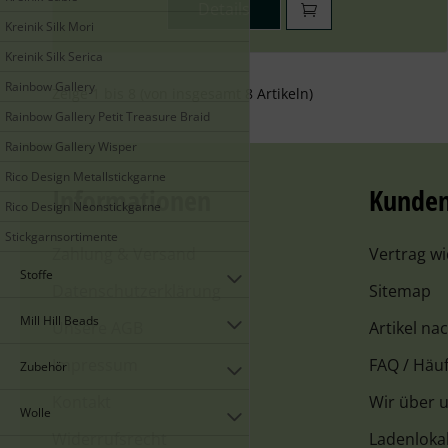
Details
Kreinik Silk Mori
Kreinik Silk Serica
Rainbow Gallery
Zeige
1
bis
8
(von insgesamt
8
Artikeln)
Rainbow Gallery Petit Treasure Braid
Rainbow Gallery Wisper
Rico Design Metallstickgarne
Informationen
Kunden
Rico Design Neonstickgarne
Stickgarnsortimente
Zahlung & Versand
Vertrag w
Stoffe
Datenschutzerklärung
Sitemap
Mill Hill Beads
Unsere AGB
Artikel na
Impressum
FAQ / Häuf
Zubehör
Kontakt
Wir über 
Wolle
Widerrufsrecht
Ladenloka