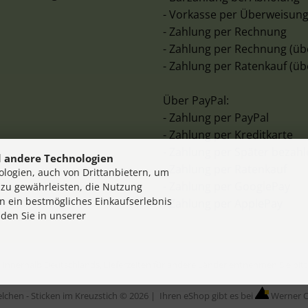
- Vorkasse per Überweisun
- Zahlung per Rechnung
- Zahlung per Rechnung (üb
- Zahlung per Ratenkauf (üb
Über PayPal:
- Zahlung per PayPal
- Zahlung per Kreditkarte
- Zahlung per Später bezah
 andere Technologien
- Zahlung per Ratenkauf
logien, auch von Drittanbietern, um
- Zahlung per GooglePay
 zu gewährleisten, die Nutzung
n ein bestmögliches Einkaufserlebnis
- Zahlung per ApplePay
nden Sie in unserer
en innerhalb Deutschlands, Lieferzeiten für andere Länder entnehmen Sie bi
elchen - Sticken im Kreuzstich © 2026 |
Ihren eShop gibt es bei
Werner C