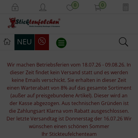
0
0
NEU
Stickvorlagen
Wir machen Betriebsferien vom 18.07.26 - 09.08.26. In
dieser Zeit findet kein Versand statt und es werden
Stickpackungen
keine Emails verschickt. Sie erhalten in dieser Zeit
einen Warterabatt von 8% auf das gesamte Sortiment
Stickgarne
(außer auf preisgebundene Artikel). Dieser wird an
der Kasse abgezogen. Aus technischen Gründen ist
Stoffe
die Zahlungsart Klarna vom Rabatt ausgeschlossen.
Der letzte Versandtag ist Donnerstag der 16.07.26 Wir
Mill Hill Beads
wünschen einen schönen Sommer
Ihr Stickteufelchenteam