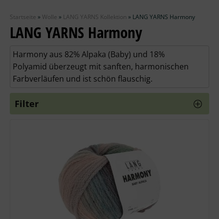
Zubehör
Startseite
»
Wolle
»
LANG YARNS Kollektion
»
LANG YARNS Harmony
Wolle
LANG YARNS Harmony
Stricknadeln
Harmony aus 82% Alpaka (Baby) und 18%
Polyamid überzeugt mit sanften, harmonischen
Knüpfpackungen
Farbverläufen und ist schön flauschig.
Ausverkauf
Filter