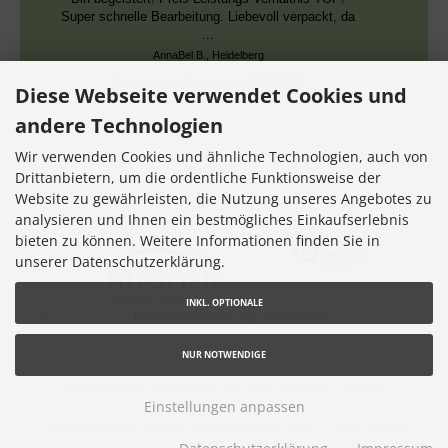
die aber dieselben DMC Nummern trugen.
Datum der Veröffentlichung: 02.08.2026
Datum der Kauferfahrung: 13.07.2026
Diese Webseite verwendet Cookies und
andere Technologien
Wir verwenden Cookies und ähnliche Technologien, auch von
Drittanbietern, um die ordentliche Funktionsweise der
Website zu gewährleisten, die Nutzung unseres Angebotes zu
7,355 Bewertungen
analysieren und Ihnen ein bestmögliches Einkaufserlebnis
bieten zu können. Weitere Informationen finden Sie in
unserer Datenschutzerklärung.
INKL. OPTIONALE
NUR NOTWENDIGE
* gilt für Lieferungen innerhalb Deutschlands, Lieferzeiten für
andere Länder entnehmen Sie bitte dem Link
Lieferzeit
Einstellungen anpassen
Stickteufelchen - Sticken im Kreuzstich © 2026 |
Ihren eShop