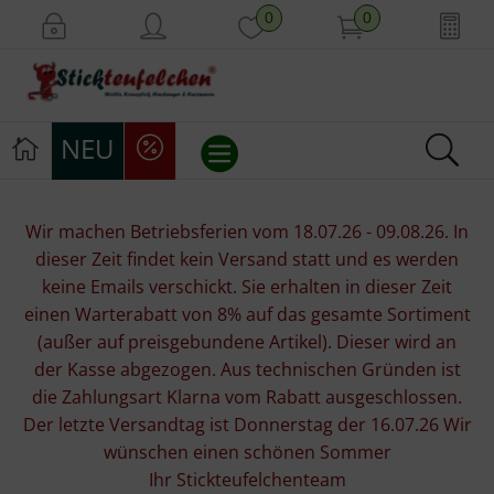
0
0
NEU
Stickvorlagen
Wir machen Betriebsferien vom 18.07.26 - 09.08.26. In
dieser Zeit findet kein Versand statt und es werden
Stickpackungen
keine Emails verschickt. Sie erhalten in dieser Zeit
einen Warterabatt von 8% auf das gesamte Sortiment
Stickgarne
(außer auf preisgebundene Artikel). Dieser wird an
der Kasse abgezogen. Aus technischen Gründen ist
Stoffe
die Zahlungsart Klarna vom Rabatt ausgeschlossen.
Der letzte Versandtag ist Donnerstag der 16.07.26 Wir
Mill Hill Beads
wünschen einen schönen Sommer
Ihr Stickteufelchenteam