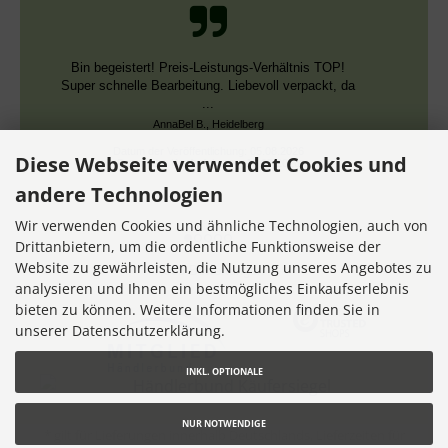
Bin begeistert! Preis-Leistungs-Verhältnis TOP!
Super schnelle Bearbeitung. Liebevoll verpackt, da
...
AnnaBel B., Heidelberg
Datum der Veröffentlichung: 05.08.2026
Diese Webseite verwendet Cookies und
Datum der Kauferfahrung: 16.07.2026
andere Technologien
Wir verwenden Cookies und ähnliche Technologien, auch von
Drittanbietern, um die ordentliche Funktionsweise der
Website zu gewährleisten, die Nutzung unseres Angebotes zu
7,355 Bewertungen
analysieren und Ihnen ein bestmögliches Einkaufserlebnis
bieten zu können. Weitere Informationen finden Sie in
unserer Datenschutzerklärung.
INKL. OPTIONALE
NUR NOTWENDIGE
* gilt für Lieferungen innerhalb Deutschlands, Lieferzeiten für