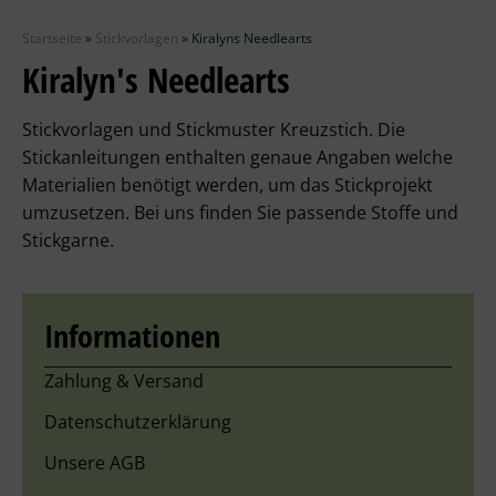
Zubehör
Startseite
»
Stickvorlagen
»
Kiralyns Needlearts
Wolle
Kiralyn's Needlearts
Stricknadeln
Stickvorlagen und Stickmuster Kreuzstich. Die
Stickanleitungen enthalten genaue Angaben welche
Knüpfpackungen
Materialien benötigt werden, um das Stickprojekt
umzusetzen. Bei uns finden Sie passende Stoffe und
Ausverkauf
Stickgarne.
Informationen
Zahlung & Versand
Datenschutzerklärung
Unsere AGB