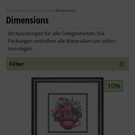
Zubehör
Startseite
»
Stickpackungen
»
Dimensions
Wolle
Dimensions
Stricknadeln
Stickpackungen für alle Gelegenheiten. Die
Packungen enthalten alle Materialien um sofort
Knüpfpackungen
loszulegen.
Ausverkauf
Filter
10%