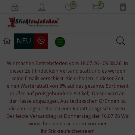
0
0
NEU
Stickvorlagen
Wir machen Betriebsferien vom 18.07.26 - 09.08.26. In
dieser Zeit findet kein Versand statt und es werden
Stickpackungen
keine Emails verschickt. Sie erhalten in dieser Zeit
einen Warterabatt von 8% auf das gesamte Sortiment
Stickgarne
(außer auf preisgebundene Artikel). Dieser wird an
der Kasse abgezogen. Aus technischen Gründen ist
Stoffe
die Zahlungsart Klarna vom Rabatt ausgeschlossen.
Der letzte Versandtag ist Donnerstag der 16.07.26 Wir
Mill Hill Beads
wünschen einen schönen Sommer
Ihr Stickteufelchenteam