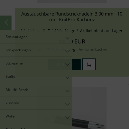
Austauschbare Rundstricknadeln 3,00 mm - 10
cm - KnitPro Karbonz
Lieferzeit:
5-14 Werktage * Artikel nicht auf Lager
Stickvorlagen
14,50 EUR
inkl. 19 % MwSt. zzgl.
Versandkosten
Stickpackungen
Stickgarne
Details
Stoffe
Mill Hill Beads
Zubehör
Wolle