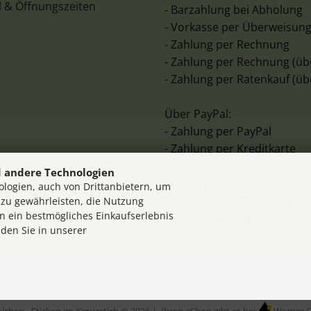
l & Öffnungszeiten
- Barzahlung bei Abholung
- Vorkasse per Überweisun
- Zahlung per Rechnung
- Zahlung per Rechnung (üb
- Zahlung per Ratenkauf (üb
Über PayPal:
- Zahlung per PayPal
- Zahlung per Kreditkarte
- Zahlung per Später bezah
 andere Technologien
- Zahlung per Ratenkauf
logien, auch von Drittanbietern, um
- Zahlung per GooglePay
 zu gewährleisten, die Nutzung
n ein bestmögliches Einkaufserlebnis
- Zahlung per ApplePay
nden Sie in unserer
en innerhalb Deutschlands, Lieferzeiten für andere Länder entnehmen Sie bi