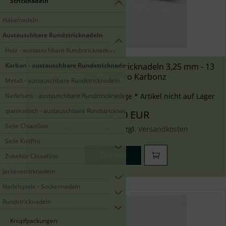
Stricknadeln
Häkelnadeln
Austauschbare Rundstricknadeln
Holz - austauschbare Rundstricknadeln
Karbon - austauschbare Rundstricknadeln
Austauschbare Rundstricknadeln 3,25 mm - 13
cm - KnitPro Karbonz
Metall - austauschbare Rundstricknadeln
Nadelsets - austauschbare Rundstricknadeln
Lieferzeit:
5-14 Werktage * Artikel nicht auf Lager
quadratisch - austauschbare Rundstricknadeln
14,50 EUR
Seile ChiaoGoo
inkl. 19 % MwSt. zzgl.
Versandkosten
Seile KnitPro
Details
Zubehör ChiaoGoo
Jackenstricknadeln
Nadelspiele - Sockennadeln
Rundstricknadeln
Knüpfpackungen