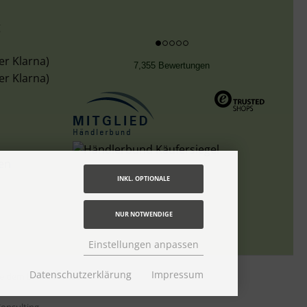
g
er Klarna)
7,355 Bewertungen
er Klarna)
len
INKL. OPTIONALE
NUR NOTWENDIGE
Einstellungen anpassen
Datenschutzerklärung
Impressum
tte dem Link
Lieferzeit