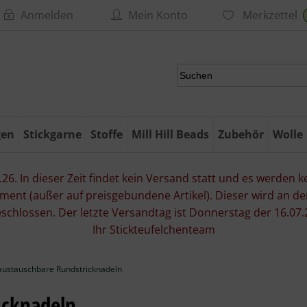
Anmelden
Mein Konto
Merkzettel
gen
Stickgarne
Stoffe
Mill Hill Beads
Zubehör
Wolle
6. In dieser Zeit findet kein Versand statt und es werden kei
ment (außer auf preisgebundene Artikel). Dieser wird an d
eschlossen. Der letzte Versandtag ist Donnerstag der 16.
Ihr Stickteufelchenteam
austauschbare Rundstricknadeln
icknadeln