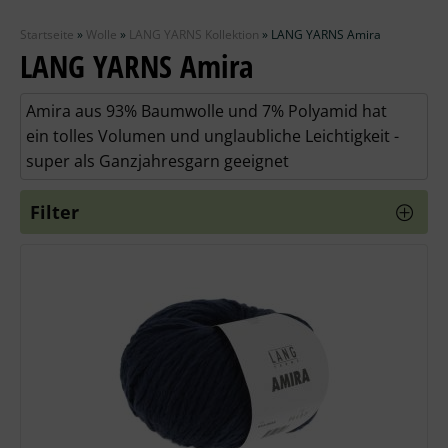
Zubehör
Startseite
»
Wolle
»
LANG YARNS Kollektion
»
LANG YARNS Amira
Wolle
LANG YARNS Amira
Stricknadeln
Amira aus 93% Baumwolle und 7% Polyamid hat
ein tolles Volumen und unglaubliche Leichtigkeit -
Knüpfpackungen
super als Ganzjahresgarn geeignet
Ausverkauf
Filter