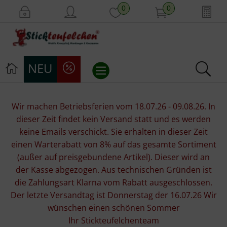
0
0
NEU
Stickvorlagen
Wir machen Betriebsferien vom 18.07.26 - 09.08.26. In
dieser Zeit findet kein Versand statt und es werden
Stickpackungen
keine Emails verschickt. Sie erhalten in dieser Zeit
einen Warterabatt von 8% auf das gesamte Sortiment
Stickgarne
(außer auf preisgebundene Artikel). Dieser wird an
der Kasse abgezogen. Aus technischen Gründen ist
Stoffe
die Zahlungsart Klarna vom Rabatt ausgeschlossen.
Der letzte Versandtag ist Donnerstag der 16.07.26 Wir
Mill Hill Beads
wünschen einen schönen Sommer
Ihr Stickteufelchenteam