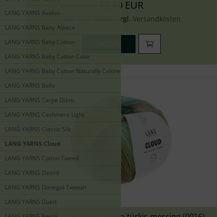
17,10 EUR
LANG YARNS Avalon
inkl. 19 % MwSt. zzgl.
Versandkosten
LANG YARNS Baby Alpaca
LANG YARNS Baby Cotton
Details
LANG YARNS Baby Cotton Color
LANG YARNS Baby Cotton Naturally Colored
LANG YARNS Belle
LANG YARNS Carpe Diem
LANG YARNS Cashmere Light
LANG YARNS Classic Silk
LANG YARNS Cloud
LANG YARNS Cotton Tweed
LANG YARNS Desire
LANG YARNS Donegal Tweed+
LANG YARNS Duett
Cloud Lang Yarns - grün-türkis-messing (0016)
LANG YARNS Fiesta