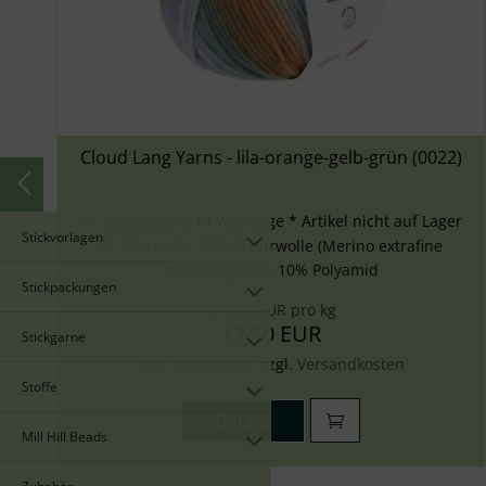
Cloud Lang Yarns - lila-orange-gelb-grün (0022)
Lieferzeit:
5-14 Werktage * Artikel nicht auf Lager
Stickvorlagen
Material
:
90% Schurwolle (Merino extrafine
mulesing free), 10% Polyamid
Stickpackungen
171,00 EUR pro kg
17,10 EUR
Stickgarne
inkl. 19 % MwSt. zzgl.
Versandkosten
Stoffe
Details
Mill Hill Beads