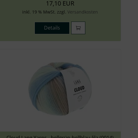
17,10 EUR
inkl. 19 % MwSt. zzgl.
Versandkosten
Details
Cloud Lang Yarns - hellgrün-hellblau-lila (0014)