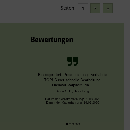
Seiten:
1
2
»
Bewertungen
Schnelle Bearbeitung, nur leider falsche
Farben, die aber dieselben DMC Nummern
trugen.
Datum der Veröffentlichung: 02.08.2026
Datum der Kauferfahrung: 13.07.2026
g