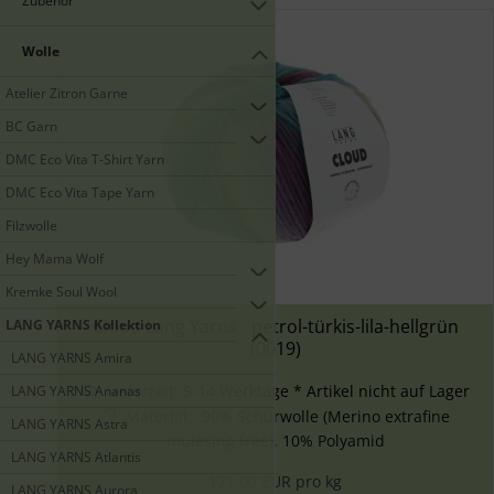
Zubehör
Wolle
Atelier Zitron Garne
BC Garn
DMC Eco Vita T-Shirt Yarn
DMC Eco Vita Tape Yarn
Filzwolle
Hey Mama Wolf
Kremke Soul Wool
Cloud Lang Yarns - petrol-türkis-lila-hellgrün
LANG YARNS Kollektion
(0019)
LANG YARNS Amira
Lieferzeit:
5-14 Werktage * Artikel nicht auf Lager
LANG YARNS Ananas
Material
:
90% Schurwolle (Merino extrafine
LANG YARNS Astra
mulesing free), 10% Polyamid
LANG YARNS Atlantis
171,00 EUR pro kg
LANG YARNS Aurora