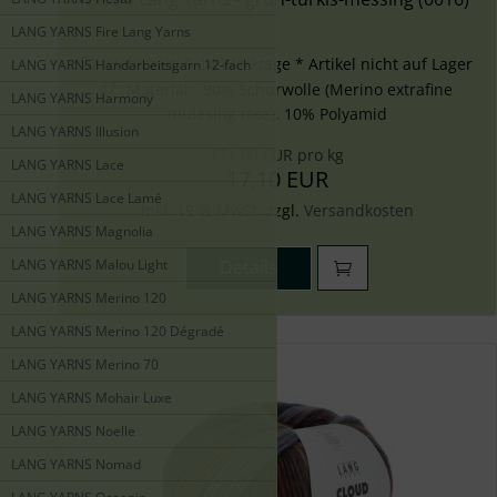
LANG YARNS Fire Lang Yarns
Lieferzeit:
5-14 Werktage * Artikel nicht auf Lager
LANG YARNS Handarbeitsgarn 12-fach
Material
:
90% Schurwolle (Merino extrafine
LANG YARNS Harmony
mulesing free), 10% Polyamid
LANG YARNS Illusion
171,00 EUR pro kg
LANG YARNS Lace
17,10 EUR
LANG YARNS Lace Lamé
inkl. 19 % MwSt. zzgl.
Versandkosten
LANG YARNS Magnolia
LANG YARNS Malou Light
Details
LANG YARNS Merino 120
LANG YARNS Merino 120 Dégradé
LANG YARNS Merino 70
LANG YARNS Mohair Luxe
LANG YARNS Noelle
LANG YARNS Nomad