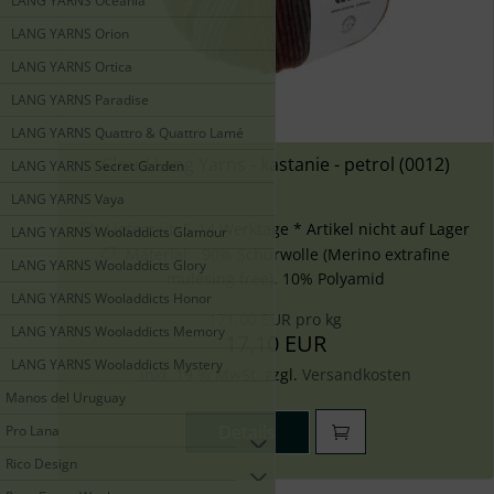
LANG YARNS Oceania
LANG YARNS Orion
LANG YARNS Ortica
LANG YARNS Paradise
LANG YARNS Quattro & Quattro Lamé
Cloud Lang Yarns - kastanie - petrol (0012)
LANG YARNS Secret Garden
LANG YARNS Vaya
Lieferzeit:
5-14 Werktage * Artikel nicht auf Lager
LANG YARNS Wooladdicts Glamour
Material
:
90% Schurwolle (Merino extrafine
LANG YARNS Wooladdicts Glory
mulesing free), 10% Polyamid
LANG YARNS Wooladdicts Honor
171,00 EUR pro kg
LANG YARNS Wooladdicts Memory
17,10 EUR
LANG YARNS Wooladdicts Mystery
inkl. 19 % MwSt. zzgl.
Versandkosten
Manos del Uruguay
Details
Pro Lana
Rico Design