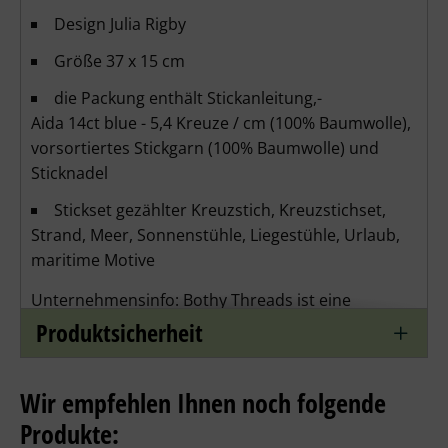
Design Julia Rigby
Größe 37 x 15 cm
die Packung enthält Stickanleitung,-
Aida 14ct blue - 5,4 Kreuze / cm (100% Baumwolle),
vorsortiertes Stickgarn (100% Baumwolle) und
Sticknadel
Stickset gezählter Kreuzstich, Kreuzstichset,
Strand, Meer, Sonnenstühle, Liegestühle, Urlaub,
maritime Motive
Unternehmensinfo: Bothy Threads ist eine
britische Firma, die 2023 ihr 30-jähriges Jubiläum
Produktsicherheit
feierte. Im Angebot sind skurrile und einzigartige
Kunstwerke im Kreuzstich, Long Stitch und Gobelin
Wir empfehlen Ihnen noch folgende
Designs. Die hochwertigen Packungen von Bothy
Threads sind Kunstwerke, die von über 50
Produkte: