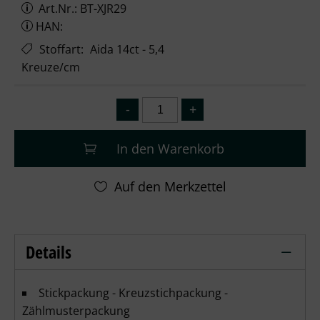
Art.Nr.: BT-XJR29
HAN:
Stoffart
:
Aida 14ct - 5,4
Kreuze/cm
In den Warenkorb
Details
Bothy Threads - Deckchair Fun – Detai
Stickpackung - Kreuzstichpackung -
Zählmusterpackung