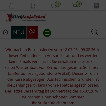
0
0
NEU
Stickvorlagen
Wir machen Betriebsferien vom 18.07.26 - 09.08.26. In
dieser Zeit findet kein Versand statt und es werden
Stickpackungen
keine Emails verschickt. Sie erhalten in dieser Zeit
einen Warterabatt von 8% auf das gesamte Sortiment
Stickgarne
(außer auf preisgebundene Artikel). Dieser wird an
der Kasse abgezogen. Aus technischen Gründen ist
Stoffe
die Zahlungsart Klarna vom Rabatt ausgeschlossen.
Der letzte Versandtag ist Donnerstag der 16.07.26 Wir
Mill Hill Beads
wünschen einen schönen Sommer
Ihr Stickteufelchenteam