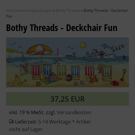
Zubehör
Startseite
»
Stickpackungen
»
Bothy Threads
»
Bothy Threads - Deckchair
Wolle
Fun
Bothy Threads - Deckchair Fun
Stricknadeln
Knüpfpackungen
Ausverkauf
37,25 EUR
inkl. 19 % MwSt. zzgl.
Versandkosten
Lieferzeit:
5-14 Werktage * Artikel
nicht auf Lager