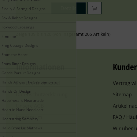
Details
Finally A Farmgirl Designs
Fox & Rabbit Designs
Foxwood Crossings
Zeige
109
bis
120
(von insgesamt
205
Artikeln)
Fremme
Frog Cottage Designs
From the Heart
Informationen
Kunden
Frony Ritter Designs
Gentle Pursuit Designs
Hands Across The Sea Samplers
Zahlung & Versand
Vertrag w
Hands On Design
Datenschutzerklärung
Sitemap
Happiness Is Heartmade
Unsere AGB
Artikel na
Heart in Hand Needleart
Impressum
FAQ / Häuf
Heartstring Samplery
Kontakt
Wir über 
Hello From Liz Mathews