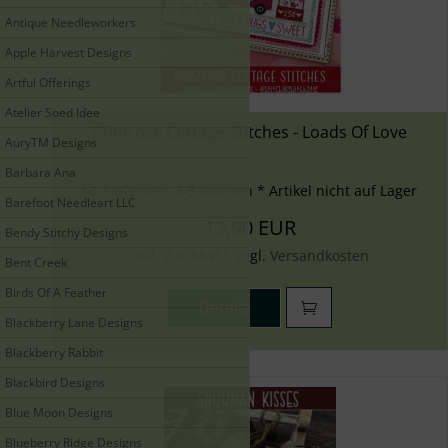
Antique Needleworkers
Apple Harvest Designs
Artful Offerings
Atelier Soed Idee
Primrose Cottage Stitches - Loads Of Love
AuryTM Designs
Barbara Ana
Lieferzeit:
2-3 Wochen * Artikel nicht auf Lager
Barefoot Needleart LLC
13,90 EUR
Bendy Stitchy Designs
inkl. 7 % MwSt. zzgl.
Versandkosten
Bent Creek
Birds Of A Feather
Details
Blackberry Lane Designs
Blackberry Rabbit
Blackbird Designs
Blue Moon Designs
Blueberry Ridge Designs