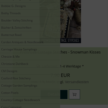
Bobbie G. Designs
Bothy Threads
Boulder Valley Stitching
Bücher & Zeitschriften
Butternut Road
Cardan Antiques & Needlework
Carriage House Samplings
Primrose Cottage Stitches - Snowman Kisses
Chessie & Me
Christiane Dahlbeck
Lieferzeit: 1-4 Werktage *
CM Designs
7,90 EUR
Cosford Rise Stitchery
inkl. 7 % MwSt. zzgl.
Versandkosten
Cottage Garden Samplings
Cotton Pixels
Details
Country Cottage Needlework
Cozy Cottontail