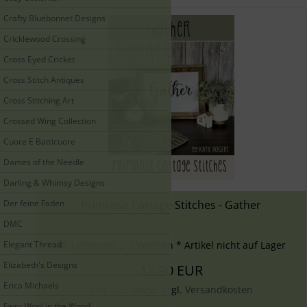
Crafty Bluebonnet Designs
Cricklewood Crossing
Cross Eyed Cricket
Cross Stitch Antiques
Cross Stitching Art
Crossed Wing Collection
Cuore E Batticuore
Dames of the Needle
Darling & Whimsy Designs
Der feine Faden
Primrose Cottage Stitches - Gather
DMC
Elegant Thread
Lieferzeit:
2-3 Wochen * Artikel nicht auf Lager
Elizabeth's Designs
13,90 EUR
Erica Michaels
inkl. 7 % MwSt. zzgl.
Versandkosten
Fairy Wool in the Wood