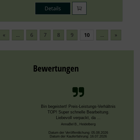
Details
«
...
6
7
8
9
10
...
»
Bewertungen
Schnelle Bearbeitung, nur leider falsche
Farben, die aber dieselben DMC Nummern
trugen.
Datum der Veröffentlichung: 02.08.2026
Datum der Kauferfahrung: 13.07.2026