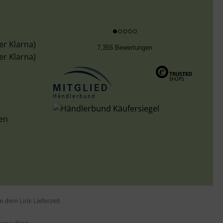
g
er Klarna)
7,355 Bewertungen
er Klarna)
len
tte dem Link
Lieferzeit