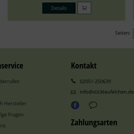
Details
Seiten:
service
Kontakt
iderrufen
02051-250639
info@stickteufelchen.de
ch Hersteller
ige Fragen
Zahlungsarten
uns