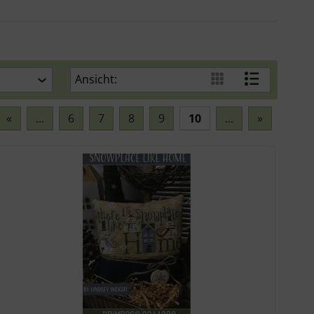
Ansicht:
«
...
6
7
8
9
10
...
»