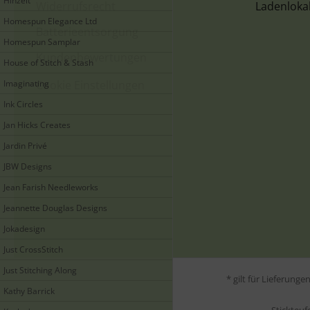
Hinzeit
Widerrufsrecht
Ladenloka
Homespun Elegance Ltd
Batterieentsorgung
Homespun Samplar
Kundenbewertungen
House of Stitch & Stash
Imaginating
Cookie Einstellungen
Ink Circles
Jan Hicks Creates
Jardin Privé
JBW Designs
Jean Farish Needleworks
Jeannette Douglas Designs
Jokadesign
Just CrossStitch
Just Stitching Along
* gilt für Lieferung
Kathy Barrick