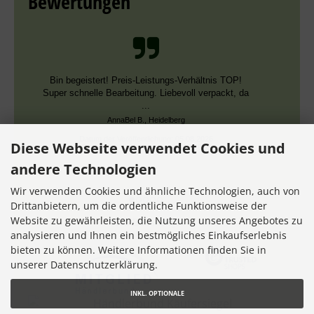
Bewertungen
Bin begeistert! Preis-Leistungs-Verhältnis TOP!
Super schnelle Bearbeitung. Liebevoll verpackt, da
...
AnnaBel B., Heidelberg
Datum der Veröffentlichung: 05.08.2026
Diese Webseite verwendet Cookies und
Datum der Kauferfahrung: 16.07.2026
andere Technologien
Wir verwenden Cookies und ähnliche Technologien, auch von
Drittanbietern, um die ordentliche Funktionsweise der
Website zu gewährleisten, die Nutzung unseres Angebotes zu
7,355 Bewertungen
analysieren und Ihnen ein bestmögliches Einkaufserlebnis
bieten zu können. Weitere Informationen finden Sie in
unserer Datenschutzerklärung.
INKL. OPTIONALE