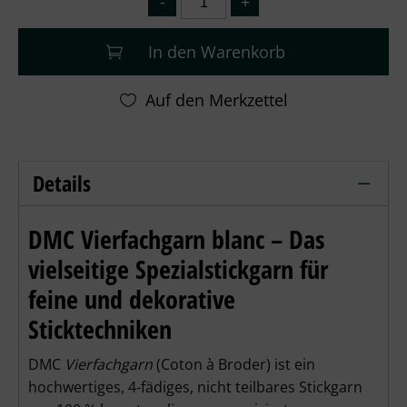
In den Warenkorb
Details
DMC Vierfachgarn Stärke 20 - blanc - w
DMC Vierfachgarn blanc – Das 
vielseitige Spezialstickgarn für 
feine und dekorative 
Sticktechniken
DMC 
Vierfachgarn
 (
Coton à Broder
) ist ein 
hochwertiges, 4‑fädiges, nicht teilbares Stickgarn 