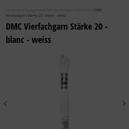
Zubehör
Startseite
»
Stickgarne
»
DMC Vierfachgarn Stärke 20
»
DMC
Wolle
Vierfachgarn Stärke 20 - blanc - weiss
DMC Vierfachgarn Stärke 20 -
Stricknadeln
blanc - weiss
Knüpfpackungen
Ausverkauf