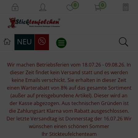
0
0
NEU
Stickvorlagen
Wir machen Betriebsferien vom 18.07.26 - 09.08.26. In
dieser Zeit findet kein Versand statt und es werden
Stickpackungen
keine Emails verschickt. Sie erhalten in dieser Zeit
einen Warterabatt von 8% auf das gesamte Sortiment
Stickgarne
(außer auf preisgebundene Artikel). Dieser wird an
der Kasse abgezogen. Aus technischen Gründen ist
Stoffe
die Zahlungsart Klarna vom Rabatt ausgeschlossen.
Der letzte Versandtag ist Donnerstag der 16.07.26 Wir
Mill Hill Beads
wünschen einen schönen Sommer
Ihr Stickteufelchenteam