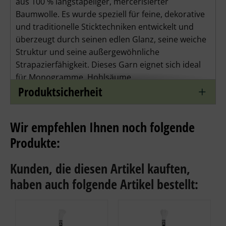
aus 100 % langstapeliger, mercerisierter 
Baumwolle
. Es wurde speziell für feine, dekorative 
und traditionelle Sticktechniken entwickelt und 
überzeugt durch seinen 
edlen Glanz
, seine 
weiche 
Struktur
 und seine 
außergewöhnliche 
Strapazierfähigkeit
. Dieses Garn eignet sich ideal 
für 
Monogramme, Hohlsäume, 
Produktsicherheit
Durchbruchstickerei, Ajourarbeiten, Klöppeln und 
viele weitere filigrane Handarbeitsprojekte
.
DMC Vierfach-Stickgarn wird in vier Stärken 
Wir empfehlen Ihnen noch folgende
angeboten, wobei 16 die dickste und 30 die 
Produkte:
dünnste Stärke ist.
Kunden, die diesen Artikel kauften,
Produktmerkmale
haben auch folgende Artikel bestellt:
Material:
 100 % mercerisierte Baumwolle
Struktur:
 4‑fädig, nicht teilbar