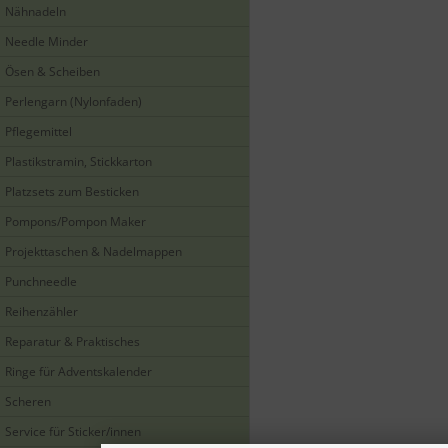
Nähnadeln
Needle Minder
Ösen & Scheiben
Perlengarn (Nylonfaden)
Pflegemittel
Plastikstramin, Stickkarton
Platzsets zum Besticken
Pompons/Pompon Maker
Projekttaschen & Nadelmappen
Punchneedle
Reihenzähler
Reparatur & Praktisches
Ringe für Adventskalender
Scheren
Service für Sticker/innen