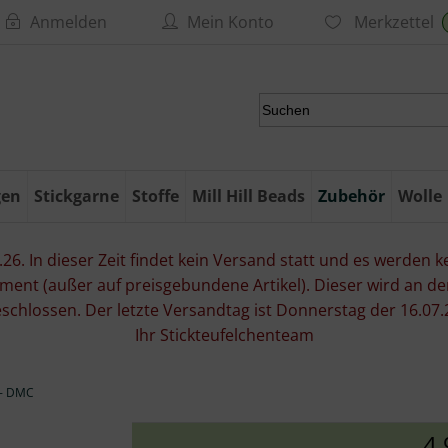
Anmelden
Mein Konto
Merkzettel
gen
Stickgarne
Stoffe
Mill Hill Beads
Zubehör
Wolle
6. In dieser Zeit findet kein Versand statt und es werden kei
ment (außer auf preisgebundene Artikel). Dieser wird an d
eschlossen. Der letzte Versandtag ist Donnerstag der 16.
Ihr Stickteufelchenteam
 - DMC
4,