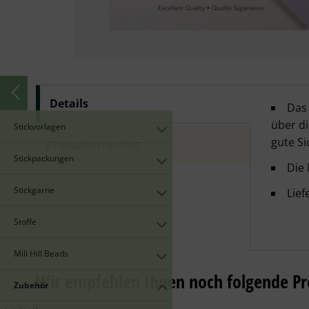
Details
Trans
Das 
über di
Stickvorlagen
gute Si
Produktsicherheit
Stickpackungen
Die
Stickgarne
Lief
Stoffe
Mill Hill Beads
Wir empfehlen Ihnen noch folgende Pr
Zubehör