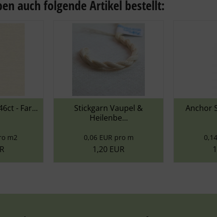
en auch folgende Artikel bestellt:
rn Vaupel &
Anchor Sticktwist - 1010
Anc
lenbe...
ha...
EUR pro m
0,14 EUR pro m
20 EUR
1,15 EUR