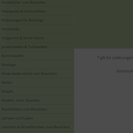
Handtücher zum Besticken
Holzspulen & Holzschlitten
Holzstangen für Behänge
Hornbooks
Hutgummi & Strick-Elastic
Jackennadeln & Tuchnadeln
Kammnadeln
* gilt für Lieferung
Kataloge
Stickteuf
Kinderbademäntel zum Besticken
Kleber
Knöpfe
Kordeln, Litze, Quasten
Kuscheltiere zum Besticken
Lampen und Lupen
Lätzchen & Ärmellätzchen zum Besticken