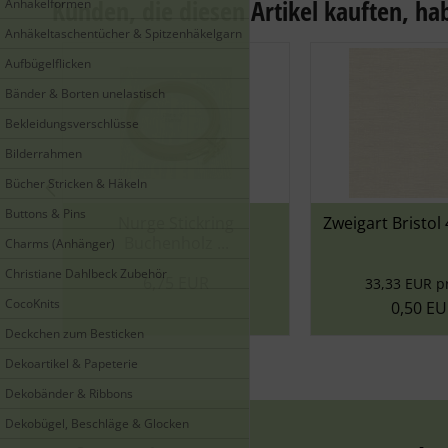
Kunden, die diesen Artikel kauften, hab
Anhäkelformen
Anhäkeltaschentücher & Spitzenhäkelgarn
Aufbügelflicken
Bänder & Borten unelastisch
Bekleidungsverschlüsse
Bilderrahmen
Bücher Stricken & Häkeln
Buttons & Pins
ring
Zweigart Bristol 46ct - Far...
Stickga
...
Hei
Charms (Anhänger)
Christiane Dahlbeck Zubehör
33,33 EUR pro m2
0,06 
CocoKnits
0,50 EUR
1,
Deckchen zum Besticken
Dekoartikel & Papeterie
Dekobänder & Ribbons
Dekobügel, Beschläge & Glocken