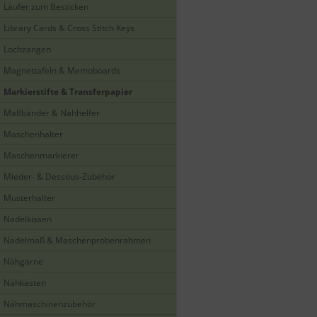
Läufer zum Besticken
Library Cards & Cross Stitch Keys
Lochzangen
Magnettafeln & Memoboards
Markierstifte & Transferpapier
Maßbänder & Nähhelfer
Maschenhalter
Maschenmarkierer
Mieder- & Dessous-Zubehör
Musterhalter
Nadelkissen
Nadelmaß & Maschenprobenrahmen
Nähgarne
Nähkästen
Nähmaschinenzubehör