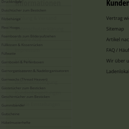
Informationen
Kunden
Druckknöpfe
Duschtücher zum Besticken
Zahlung & Versand
Vertrag w
Filzbehänge
Flexi Hoops
Datenschutzerklärung
Sitemap
Foamboards zum Bilderaufziehen
Unsere AGB
Artikel na
Füllkissen & Kissenrücken
Impressum
FAQ / Häuf
Füllwatte
Kontakt
Wir über 
Garnboxen & Perlenboxen
Garnorganisatoren & Nadelorganisatoren
Widerrufsrecht
Ladenloka
Garnwachs (Thread Heaven)
Batterieentsorgung
Gästetücher zum Besticken
Kundenbewertungen
Geschirrtücher zum Besticken
Cookie Einstellungen
Gummibänder
Gutscheine
Häkelmusterhefte