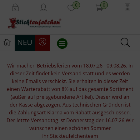
0
0
NEU
Stickvorlagen
Wir machen Betriebsferien vom 18.07.26 - 09.08.26. In
dieser Zeit findet kein Versand statt und es werden
Stickpackungen
keine Emails verschickt. Sie erhalten in dieser Zeit
einen Warterabatt von 8% auf das gesamte Sortiment
Stickgarne
(außer auf preisgebundene Artikel). Dieser wird an
der Kasse abgezogen. Aus technischen Gründen ist
Stoffe
die Zahlungsart Klarna vom Rabatt ausgeschlossen.
Der letzte Versandtag ist Donnerstag der 16.07.26 Wir
Mill Hill Beads
wünschen einen schönen Sommer
Ihr Stickteufelchenteam