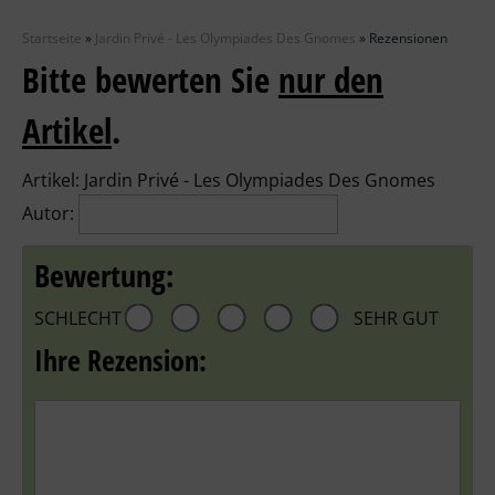
Zubehör
Startseite
»
Jardin Privé - Les Olympiades Des Gnomes
»
Rezensionen
Wolle
Bitte bewerten Sie
nur den
Stricknadeln
Artikel
.
Knüpfpackungen
Artikel:
Jardin Privé - Les Olympiades Des Gnomes
Autor:
Ausverkauf
Bewertung:
SCHLECHT
SEHR GUT
Ihre Rezension: