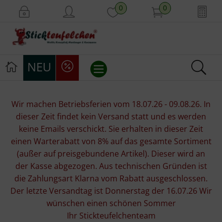
0
0
NEU
Stickvorlagen
Wir machen Betriebsferien vom 18.07.26 - 09.08.26. In
dieser Zeit findet kein Versand statt und es werden
Stickpackungen
keine Emails verschickt. Sie erhalten in dieser Zeit
einen Warterabatt von 8% auf das gesamte Sortiment
Stickgarne
(außer auf preisgebundene Artikel). Dieser wird an
der Kasse abgezogen. Aus technischen Gründen ist
Stoffe
die Zahlungsart Klarna vom Rabatt ausgeschlossen.
Der letzte Versandtag ist Donnerstag der 16.07.26 Wir
Mill Hill Beads
wünschen einen schönen Sommer
Ihr Stickteufelchenteam