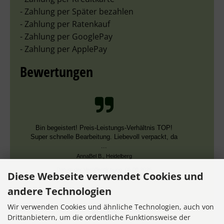
- Zahlung per Später bezahlen
- Zahlung per Ratenkauf
- Zahlung per GooglePay
- Zahlung per ApplePay
Bewertungen
Bin begeistert! Preis-Leistungs-Verhältnis TOP!
Super schnelle Bearbeitung. Liebevoll verpackt, da
...
AnnaBel B., Heidelberg
Datum der Veröffentlichung: 05.08.2026
Diese Webseite verwendet Cookies und
Datum der Kauferfahrung: 16.07.2026
andere Technologien
Wir verwenden Cookies und ähnliche Technologien, auch von
Drittanbietern, um die ordentliche Funktionsweise der