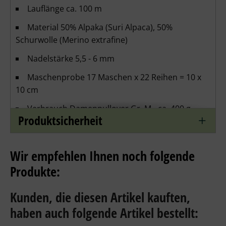
Lauflänge ca. 100 m
Material 50% Alpaka (Suri Alpaca), 50%
Schurwolle (Merino extrafine)
Nadelstärke 5,5 - 6 mm
Maschenprobe 17 Maschen x 22 Reihen = 10 x
10 cm
Verbrauch Damenpullover Gr. M - ca. 400 g,
Produktsicherheit
Herrenpullover Gr. M - ca. 550 g, Kinderpulli 10
Jahre - ca. 300 g
Wir empfehlen Ihnen noch folgende
Produkte:
Wollwaschmittel ohne Weichspüler verwenden
Kunden, die diesen Artikel kauften,
haben auch folgende Artikel bestellt: