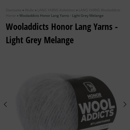
Zubehör
Startseite
»
Wolle
»
LANG YARNS Kollektion
»
LANG YARNS Wooladdicts
Wolle
Honor
»
Wooladdicts Honor Lang Yarns - Light Grey Melange
Wooladdicts Honor Lang Yarns -
Stricknadeln
Light Grey Melange
Knüpfpackungen
Ausverkauf