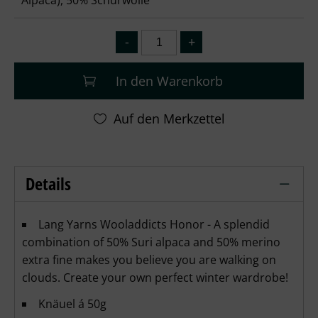
Alpaca), 50% Schurwolle
In den Warenkorb
Details
Wooladdicts Honor Lang Yarns - Light
Lang Yarns Wooladdicts Honor - A splendid
combination of 50% Suri alpaca and 50% merino
extra fine makes you believe you are walking on
clouds. Create your own perfect winter wardrobe!
Knäuel á 50g