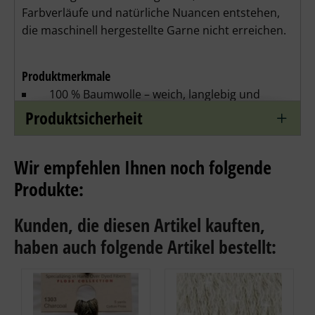
Farbverläufe und natürliche Nuancen entstehen,
die maschinell hergestellte Garne nicht erreichen.
Produktmerkmale
100 % Baumwolle – weich, langlebig und
angenehm zu verarbeiten
Produktsicherheit
Handgefärbt – jeder Strang ein Unikat mit
harmonischen Farbverläufen
Wir empfehlen Ihnen noch folgende
6-fädig teilbar – ideal für Kreuzstich, Stickerei,
Produkte:
Quilting und Handarbeiten
Kunden, die diesen Artikel kauften,
Große Farbauswahl – von zarten Pastelltönen
haben auch folgende Artikel bestellt:
bis zu kräftigen Akzenten
Farbfast – speziell behandelt, um Ausbluten
zu minimieren