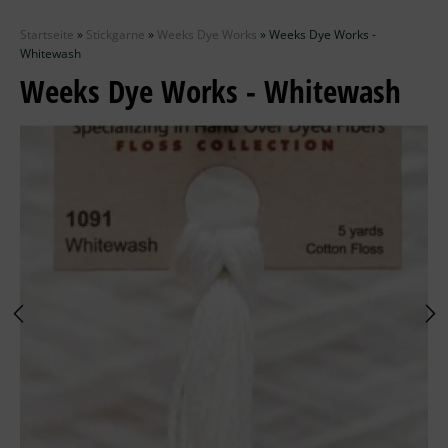
Zubehör
Startseite
»
Stickgarne
»
Weeks Dye Works
»
Weeks Dye Works -
Wolle
Whitewash
Weeks Dye Works - Whitewash
Stricknadeln
Knüpfpackungen
Ausverkauf