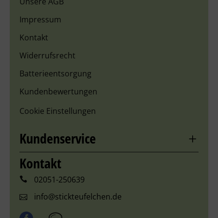
Unsere AGB
Dyed Floss bringt deine Stickerei zum Strahlen. Ein
Impressum
Must‑have für alle, die Wert auf Qualität und
Ausdruck legen.
Kontakt
Lieferumfang:
Widerrufsrecht
1 Strang mit 5 yards (ca. 4,6 m)
Batterieentsorgung
Kundenbewertungen
Cookie Einstellungen
Kundenservice
Kontakt
02051-250639
info@stickteufelchen.de