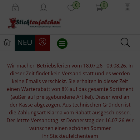
0
0
NEU
Stickvorlagen
Wir machen Betriebsferien vom 18.07.26 - 09.08.26. In
dieser Zeit findet kein Versand statt und es werden
Stickpackungen
keine Emails verschickt. Sie erhalten in dieser Zeit
einen Warterabatt von 8% auf das gesamte Sortiment
Stickgarne
(außer auf preisgebundene Artikel). Dieser wird an
der Kasse abgezogen. Aus technischen Gründen ist
Stoffe
die Zahlungsart Klarna vom Rabatt ausgeschlossen.
Der letzte Versandtag ist Donnerstag der 16.07.26 Wir
Mill Hill Beads
wünschen einen schönen Sommer
Ihr Stickteufelchenteam