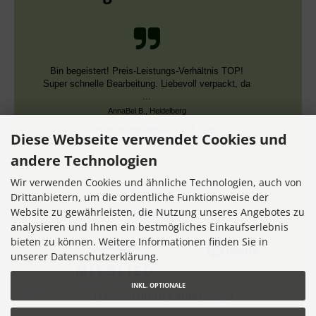
Bin begeistert! Preis-Leistungs-Verhältnis TOP!
Super schnelle Bearbeitung. Liebevoll verpackt, da
...
AnnaBel B., Heidelberg
Datum der Veröffentlichung: 05.08.2026
Diese Webseite verwendet Cookies und
Datum der Kauferfahrung: 16.07.2026
andere Technologien
Wir verwenden Cookies und ähnliche Technologien, auch von
Drittanbietern, um die ordentliche Funktionsweise der
Website zu gewährleisten, die Nutzung unseres Angebotes zu
7,355 Bewertungen
analysieren und Ihnen ein bestmögliches Einkaufserlebnis
bieten zu können. Weitere Informationen finden Sie in
unserer Datenschutzerklärung.
INKL. OPTIONALE