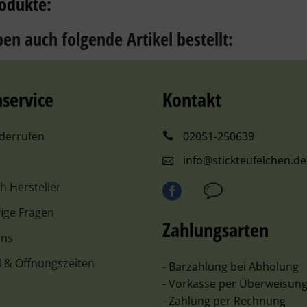
odukte:
en auch folgende Artikel bestellt:
service
Kontakt
iderrufen
02051-250639
info@stickteufelchen.de
ch Hersteller
ige Fragen
Zahlungsarten
uns
l & Öffnungszeiten
- Barzahlung bei Abholung
- Vorkasse per Überweisun
- Zahlung per Rechnung