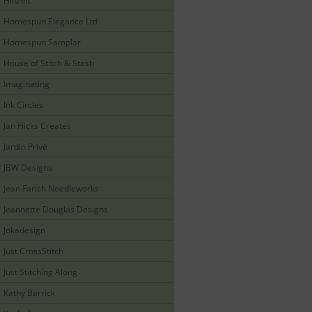
Hinzeit
Homespun Elegance Ltd
Homespun Samplar
House of Stitch & Stash
Imaginating
Ink Circles
Jan Hicks Creates
Jardin Privé
JBW Designs
Jean Farish Needleworks
Jeannette Douglas Designs
Jokadesign
Just CrossStitch
Just Stitching Along
Kathy Barrick