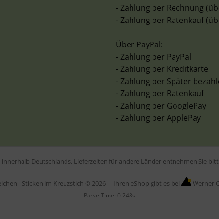
- Zahlung per Rechnung (üb
- Zahlung per Ratenkauf (üb
Über PayPal:
- Zahlung per PayPal
- Zahlung per Kreditkarte
- Zahlung per Später bezah
- Zahlung per Ratenkauf
- Zahlung per GooglePay
- Zahlung per ApplePay
en innerhalb Deutschlands, Lieferzeiten für andere Länder entnehmen Sie bi
elchen - Sticken im Kreuzstich © 2026 |
Ihren eShop gibt es bei
Werner C
Parse Time: 0.248s