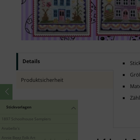
Details
Waxi
Stic
Größ
Produktsicherheit
Mate
Zähl
Stickvorlagen
1897 Schoolhouse Samplers
Anabella's
Annie Beez Folk Art