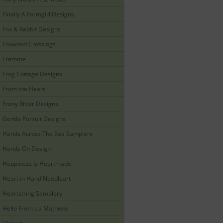
Finally A Farmgirl Designs
Fox & Rabbit Designs
Foxwood Crossings
Fremme
Frog Cottage Designs
From the Heart
Frony Ritter Designs
Gentle Pursuit Designs
Hands Across The Sea Samplers
Hands On Design
Happiness Is Heartmade
Heart in Hand Needleart
Heartstring Samplery
Hello From Liz Mathews