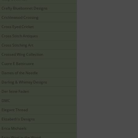
Crafty Bluebonnet Designs
Cricklewood Crossing
Cross Eyed Cricket
Cross Stitch Antiques
Cross Stitching Art
Crossed Wing Collection
Cuore E Batticuore
Dames of the Needle
Darling & Whimsy Designs
Der feine Faden
DMC
Elegant Thread
Elizabeth's Designs
Erica Michaels
Fairy Wool in the Wood