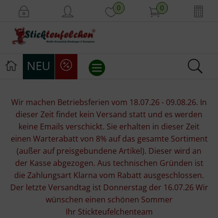
0
0
NEU
Stickvorlagen
Wir machen Betriebsferien vom 18.07.26 - 09.08.26. In
dieser Zeit findet kein Versand statt und es werden
Stickpackungen
keine Emails verschickt. Sie erhalten in dieser Zeit
einen Warterabatt von 8% auf das gesamte Sortiment
Stickgarne
(außer auf preisgebundene Artikel). Dieser wird an
der Kasse abgezogen. Aus technischen Gründen ist
Stoffe
die Zahlungsart Klarna vom Rabatt ausgeschlossen.
Der letzte Versandtag ist Donnerstag der 16.07.26 Wir
Mill Hill Beads
wünschen einen schönen Sommer
Ihr Stickteufelchenteam