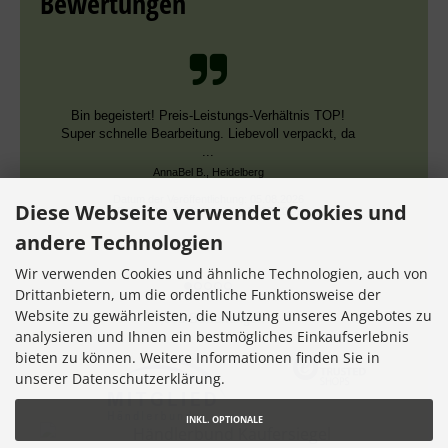
Bewertungen
Bin begeistert! Preis-Leistungs-Verhältnis TOP!
Super schnelle Bearbeitung. Liebevoll verpackt, da
...
AnnaBel B., Heidelberg
Datum der Veröffentlichung: 05.08.2026
Diese Webseite verwendet Cookies und
Datum der Kauferfahrung: 16.07.2026
andere Technologien
Wir verwenden Cookies und ähnliche Technologien, auch von
Drittanbietern, um die ordentliche Funktionsweise der
Website zu gewährleisten, die Nutzung unseres Angebotes zu
7,355 Bewertungen
analysieren und Ihnen ein bestmögliches Einkaufserlebnis
bieten zu können. Weitere Informationen finden Sie in
unserer Datenschutzerklärung.
INKL. OPTIONALE