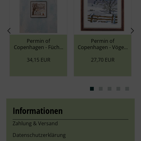
Permin of
Permin of
Per
nhagen - Füch...
Copenhagen - Vöge...
Copenhage
34,15 EUR
27,70 EUR
27,
Informationen
Zahlung & Versand
Datenschutzerklärung