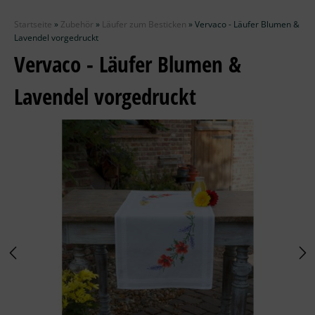
Zubehör
Startseite
»
Zubehör
»
Läufer zum Besticken
»
Vervaco - Läufer Blumen &
Wolle
Lavendel vorgedruckt
Vervaco - Läufer Blumen &
Stricknadeln
Lavendel vorgedruckt
Knüpfpackungen
Ausverkauf