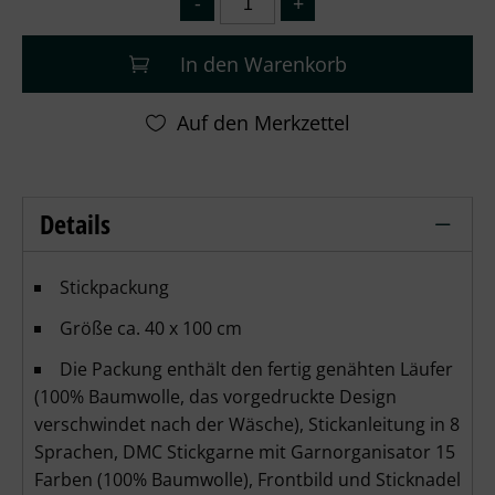
In den Warenkorb
Details
Vervaco - Läufer Blumen & Lavendel v
Stickpackung
Größe ca. 40 x 100 cm
Die Packung enthält den fertig genähten Läufer
(100% Baumwolle, das vorgedruckte Design
verschwindet nach der Wäsche), Stickanleitung in 8
Sprachen, DMC Stickgarne mit Garnorganisator 15
Farben (100% Baumwolle), Frontbild und Sticknadel