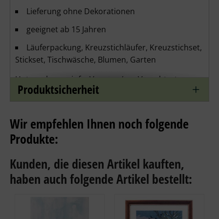
Lieferung ohne Dekorationen
geeignet ab 15 Jahren
Läuferpackung, Kreuzstichläufer, Kreuzstichset,
Stickset, Tischwäsche, Blumen, Garten
Unternehmensinfo: Vervaco (zur Verachtert-
Produktsicherheit
Gruppe gehörig) liefert seit 1949 hochwertige
Handarbeitspackungen verschiedener Marken und
Techniken mit innovativen und einzigartigen
Wir empfehlen Ihnen noch folgende
Designs von bester Qualität. Die Kollektion wird
Produkte:
regelmäßig erweitert. Zum Programm gehören
Handarbeitspackungen zu vielen Themen.
Kunden, die diesen Artikel kauften,
haben auch folgende Artikel bestellt: