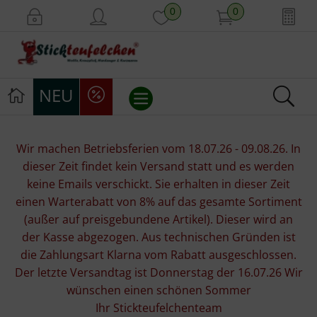
0
0
NEU
Stickvorlagen
Wir machen Betriebsferien vom 18.07.26 - 09.08.26. In
dieser Zeit findet kein Versand statt und es werden
Stickpackungen
keine Emails verschickt. Sie erhalten in dieser Zeit
einen Warterabatt von 8% auf das gesamte Sortiment
Stickgarne
(außer auf preisgebundene Artikel). Dieser wird an
der Kasse abgezogen. Aus technischen Gründen ist
Stoffe
die Zahlungsart Klarna vom Rabatt ausgeschlossen.
Der letzte Versandtag ist Donnerstag der 16.07.26 Wir
Mill Hill Beads
wünschen einen schönen Sommer
Ihr Stickteufelchenteam