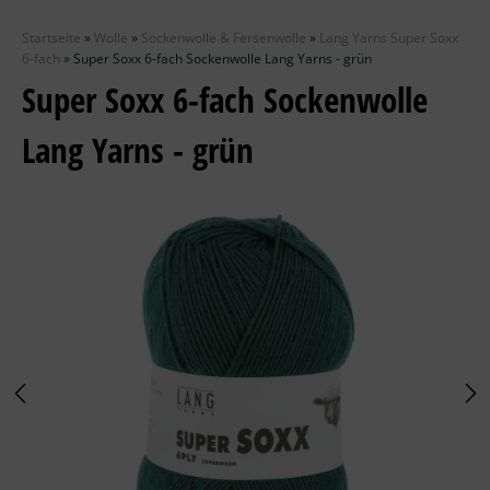
Zubehör
Startseite
»
Wolle
»
Sockenwolle & Fersenwolle
»
Lang Yarns Super Soxx
Wolle
6-fach
»
Super Soxx 6-fach Sockenwolle Lang Yarns - grün
Super Soxx 6-fach Sockenwolle
Stricknadeln
Lang Yarns - grün
Knüpfpackungen
Ausverkauf