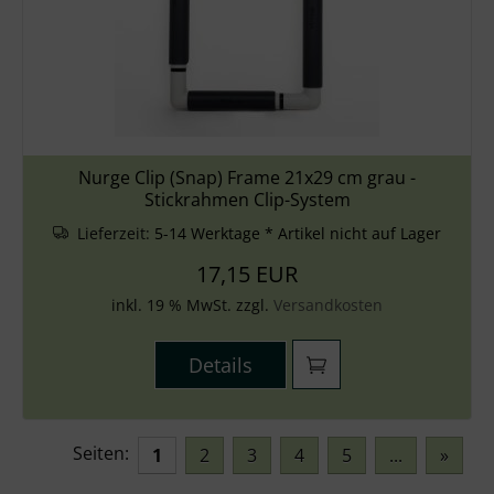
Nurge Clip (Snap) Frame 21x29 cm grau -
Stickrahmen Clip-System
Lieferzeit:
5-14 Werktage * Artikel nicht auf Lager
17,15 EUR
inkl. 19 % MwSt. zzgl.
Versandkosten
Details
Seiten:
1
2
3
4
5
...
»