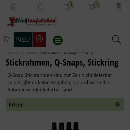
0
0
NEU
Startseite
»
Zubehör
»
Stickrahmen, Q-Snaps, Stickring
Stickvorlagen
Stickrahmen, Q-Snaps, Stickring
Stickpackungen
Q-Snap Stickrahmen sind zur Zeit nicht lieferbar.
Leider gibt es keine Angaben, ob und wann die
Stickgarne
Rahmen wieder lieferbar sind
Stoffe
Filter
Mill Hill Beads