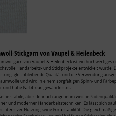
garn Vaupel & Heilenbeck - 2073 pink – D
oll-Stickgarn von Vaupel & Heilenbeck
mwollgarn von Vaupel & Heilenbeck ist ein hochwertiges un
hsvolle Handarbeits‑ und Stickprojekte entwickelt wurde. De
eitung, gleichbleibende Qualität und die Verwendung ausge
aumwolle und wird in einem sorgfältigen Spinn‑ und Färbep
r und hohe Farbtreue gewährleistet.
eine stabile, aber dennoch angenehm weiche Fadenqualität 
cher und moderner Handarbeitstechniken. Es lässt sich saub
i intensiver Nutzung seine Formstabilität. Die gleichmäßige