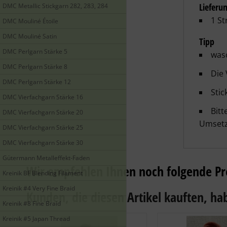
Lieferu
DMC Metallic Stickgarn 282, 283, 284
1 St
DMC Mouliné Étoile
DMC Mouliné Satin
Tipp
DMC Perlgarn Stärke 5
wasc
DMC Perlgarn Stärke 8
Die
DMC Perlgarn Stärke 12
Stic
DMC Vierfachgarn Stärke 16
Bitt
DMC Vierfachgarn Stärke 20
Umsetz
DMC Vierfachgarn Stärke 25
DMC Vierfachgarn Stärke 30
Gütermann Metalleffekt-Faden
Wir empfehlen Ihnen noch folgende Pr
Kreinik BF Blending Filament
Kreinik #4 Very Fine Braid
Kunden, die diesen Artikel kauften, hab
Kreinik #8 Fine Braid
Kreinik #5 Japan Thread