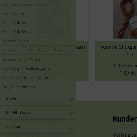
Kreinik #32 Heavy Braid
Kreinik Cable
Kreinik Silk Mori
Kreinik Silk Serica
Rainbow Gallery
arn HF-Garn
Fremme Stickgarn HF-Garn
Fremme S
Rainbow Gallery Petit Treasure Braid
- ...
Rainbow Gallery Wisper
 pro m
0,07 EUR pro m
0,
Rico Design Metallstickgarne
EUR
1,30 EUR
Rico Design Neonstickgarne
Stickgarnsortimente
Stoffe
Mill Hill Beads
Informationen
Kunden
Zubehör
Zahlung & Versand
Vertrag w