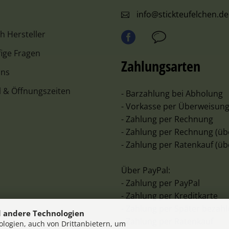
info@stickteufelchen.de
ch Hersteller
ige Fragen
Zahlungsarten
uns
l & Öffnungszeiten
- Barzahlung bei Abholung
- Vorkasse per Überweisun
- Zahlung per Rechnung
- Zahlung per Rechnung (üb
- Zahlung per Ratenkauf (üb
Über PayPal:
- Zahlung per PayPal
- Zahlung per Kreditkarte
- Zahlung per Später bezah
 andere Technologien
- Zahlung per Ratenkauf
logien, auch von Drittanbietern, um