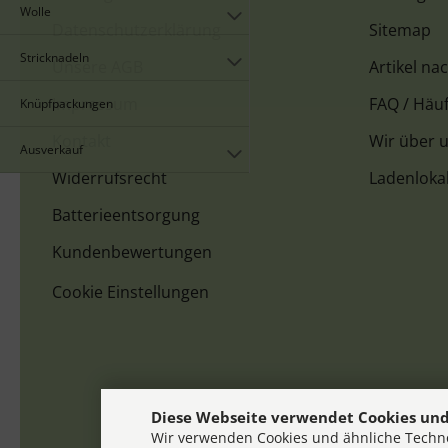
Wolle
Datenschutzerklärung
Sitemap
Stricknadeln
Unsere AGB
Artikel na
Impressum
FAQ / Häuf
Knüpfpackungen
Kontakt
Wir über 
Ausverkauf
Widerrufsrecht
Ladenloka
Batterieentsorgung
Kundenbewertungen
Cookie Einstellungen
Diese Webseite verwendet Cookies und
Wir verwenden Cookies und ähnliche Techno