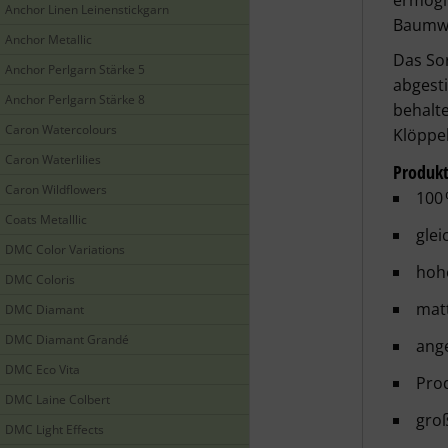
ermögli
Anchor Linen Leinenstickgarn
Baumwo
Anchor Metallic
Das Sor
Anchor Perlgarn Stärke 5
abgesti
Anchor Perlgarn Stärke 8
behalte
Caron Watercolours
Klöppel
Caron Waterlilies
Produk
Caron Wildflowers
100
Coats Metalllic
glei
DMC Color Variations
hohe
DMC Coloris
matt
DMC Diamant
DMC Diamant Grandé
ange
DMC Eco Vita
Pro
DMC Laine Colbert
groß
DMC Light Effects