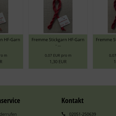
tickgarn HF-Garn
Fremme Stickgarn HF-Garn
Fr
- ...
- ...
07 EUR pro m
0,07 EUR pro m
1,30 EUR
1,30 EUR
service
Kontakt
iderrufen
02051-250639