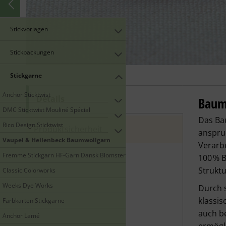
Stickvorlagen
Stickpackungen
Stickgarne
Anchor Sticktwist
Details
Stick
Baumw
DMC Sticktwist Mouliné Spécial
Das Bau
Rico Design Sticktwist
Produktsicherheit
anspruc
Vaupel & Heilenbeck Baumwollgarn
Verarb
Fremme Stickgarn HF-Garn Dansk Blomstergarn
100 % B
Struktu
Classic Colorworks
Weeks Dye Works
Durch s
klassis
Farbkarten Stickgarne
auch be
Anchor Lamé