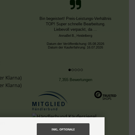
Bin begeistert! Preis-Leistungs-Verhältnis
TOP! Super schnelle Bearbeitung.
Liebevoll verpackt, da ...
AnnaBel B., Heidelberg
Datum der Veröffentlichung: 05.08.2026
Datum der Kauferfahrung: 16.07.2026
g
er Klarna)
7,355 Bewertungen
er Klarna)
len
INKL. OPTIONALE