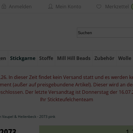
Anmelden
Mein Konto
Merkzettel
gen
Stickgarne
Stoffe
Mill Hill Beads
Zubehör
Wolle
6. In dieser Zeit findet kein Versand statt und es werden kei
ment (außer auf preisgebundene Artikel). Dieser wird an d
eschlossen. Der letzte Versandtag ist Donnerstag der 16.
Ihr Stickteufelchenteam
n Vaupel & Heilenbeck - 2073 pink
 2073
1,