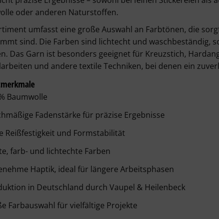
cht präzise Ergebnisse – sowohl bei feinen Stickereien als
lle oder anderen Naturstoffen.
timent umfasst eine große Auswahl an Farbtönen, die sorgfä
mmt sind. Die Farben sind lichtecht und waschbeständig, so
n. Das Garn ist besonders geeignet für Kreuzstich, Hardang
arbeiten und andere textile Techniken, bei denen ein zuverlä
tmerkmale
 % Baumwolle
chmäßige Fadenstärke für präzise Ergebnisse
 Reißfestigkeit und Formstabilität
e, farb- und lichtechte Farben
nehme Haptik, ideal für längere Arbeitsphasen
duktion in Deutschland durch Vaupel & Heilenbeck
e Farbauswahl für vielfältige Projekte