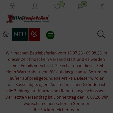
0
0
NEU
Stickvorlagen
Wir machen Betriebsferien vom 18.07.26 - 09.08.26. In
dieser Zeit findet kein Versand statt und es werden
Stickpackungen
keine Emails verschickt. Sie erhalten in dieser Zeit
einen Warterabatt von 8% auf das gesamte Sortiment
Stickgarne
(außer auf preisgebundene Artikel). Dieser wird an
der Kasse abgezogen. Aus technischen Gründen ist
Stoffe
die Zahlungsart Klarna vom Rabatt ausgeschlossen.
Der letzte Versandtag ist Donnerstag der 16.07.26 Wir
Mill Hill Beads
wünschen einen schönen Sommer
Ihr Stickteufelchenteam