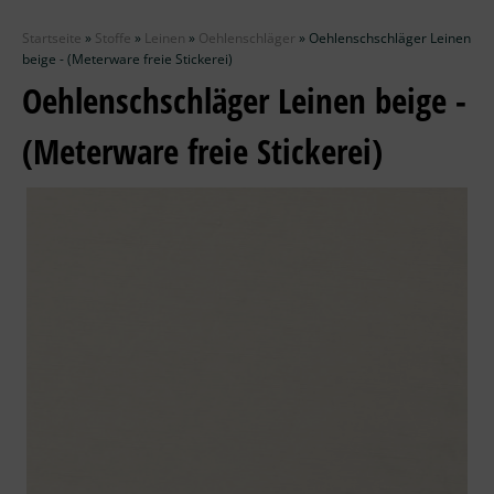
Zubehör
Startseite
»
Stoffe
»
Leinen
»
Oehlenschläger
»
Oehlenschschläger Leinen
Wolle
beige - (Meterware freie Stickerei)
Oehlenschschläger Leinen beige -
Stricknadeln
(Meterware freie Stickerei)
Knüpfpackungen
Ausverkauf