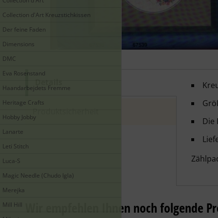
Collection d'Art
Collection d'Art Kreuzstichkissen
Der feine Faden
Dimensions
DMC
Eva Rosenstand
Details
Oehle
Kreu
Haandarbejdets Fremme
Größ
Heritage Crafts
Produktsicherheit
Hobby Jobby
Die 
Lanarte
Lie
Leti Stitch
Zählpa
Luca-S
Magic Needle (Chudo Igla)
Merejka
Wir empfehlen Ihnen noch folgende Pr
Mill Hill