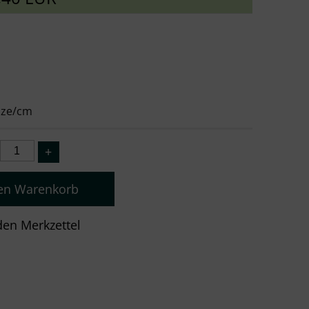
euze/cm
den Warenkorb