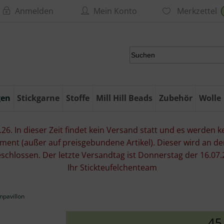
Anmelden
Mein Konto
Merkzettel
gen
Stickgarne
Stoffe
Mill Hill Beads
Zubehör
Wolle
6. In dieser Zeit findet kein Versand statt und es werden kei
ment (außer auf preisgebundene Artikel). Dieser wird an d
eschlossen. Der letzte Versandtag ist Donnerstag der 16.
Ihr Stickteufelchenteam
npavillon
45