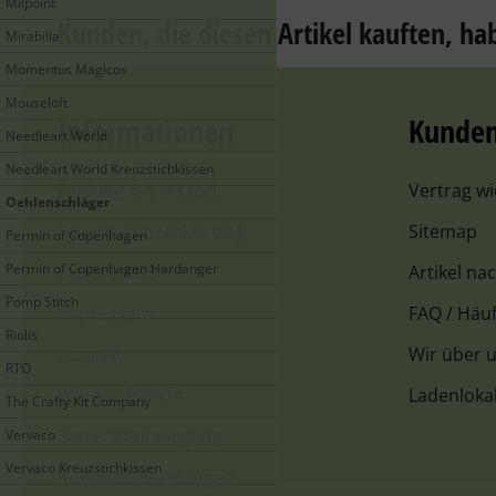
Milpoint
Kunden, die diesen Artikel kauften, hab
Mirabilia
Momentos Magicos
Mouseloft
Informationen
Kunden
Needleart World
Needleart World Kreuzstichkissen
Zahlung & Versand
Vertrag w
Oehlenschläger
Datenschutzerklärung
Sitemap
Permin of Copenhagen
Permin of Copenhagen Hardanger
Unsere AGB
Artikel na
Pomp Stitch
Impressum
FAQ / Häuf
Riolis
Kontakt
Wir über 
RTO
Widerrufsrecht
Ladenloka
The Crafty Kit Company
Batterieentsorgung
Vervaco
Vervaco Kreuzstichkissen
Kundenbewertungen