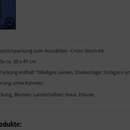
nschläger - Gartenpavillon – Details
zstichpackung zum Auszählen - Cross Stitch Kit
e ca. 38 x 47 cm
Packung enthält 10fädiges Leinen, Stickvorlage, Stickgarn u
ferung ohne Rahmen
ckung, Blumen, Landschaften, Haus, Häuser
odukte: