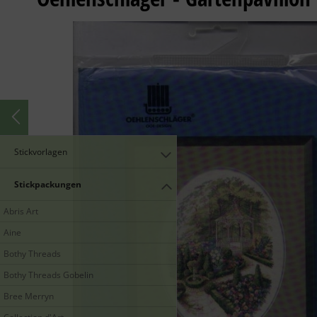
Stickvorlagen
Stickpackungen
Abris Art
Aine
Bothy Threads
Bothy Threads Gobelin
Bree Merryn