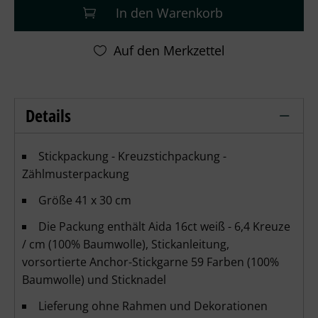
In den Warenkorb
Details
Leti Stitch - Busy Bee Hotel – Details
Stickpackung - Kreuzstichpackung -
Zählmusterpackung
Größe 41 x 30 cm
Die Packung enthält Aida 16ct weiß - 6,4 Kreuze
/ cm (100% Baumwolle), Stickanleitung,
vorsortierte Anchor-Stickgarne 59 Farben (100%
Baumwolle) und Sticknadel
Lieferung ohne Rahmen und Dekorationen