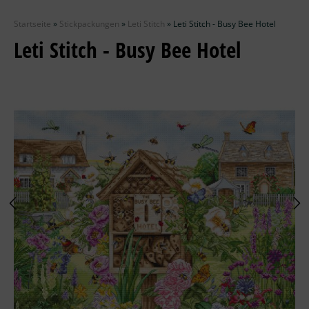
Zubehör
Startseite
»
Stickpackungen
»
Leti Stitch
»
Leti Stitch - Busy Bee Hotel
Wolle
Leti Stitch - Busy Bee Hotel
Stricknadeln
Knüpfpackungen
Ausverkauf