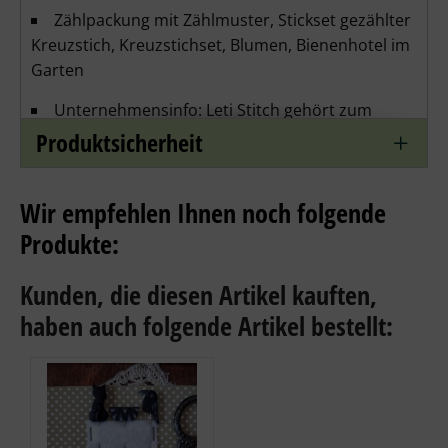
Zählpackung mit Zählmuster, Stickset gezählter
Kreuzstich, Kreuzstichset, Blumen, Bienenhotel im
Garten
Unternehmensinfo: Leti Stitch gehört zum
Hersteller Luca-S, der seine Stickpackung in der
Produktsicherheit
Republik Moldau produziert. Das Unternehmen
wurde 2019 gegründet und bietet eine große
Wir empfehlen Ihnen noch folgende
Auswahl an Kreuzstichpackungen für Anfänger und
erfahrene Sticker an. Die Motive umfassen die
Produkte:
Themen Blumen, Landschaften, Städte, Tiere,
ausgefallene Wohndekomotive und weihnachtliche
Kunden, die diesen Artikel kauften,
Motive.
haben auch folgende Artikel bestellt: