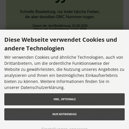
Schnelle Bearbeitung, nur leider falsche Farben,
die aber dieselben DMC Nummern trugen.
Datum der Veröffentlichung: 02.08.2026
Datum der Kauferfahrung: 13.07.2026
Diese Webseite verwendet Cookies und
andere Technologien
Wir verwenden Cookies und ähnliche Technologien, auch von
Drittanbietern, um die ordentliche Funktionsweise der
Website zu gewährleisten, die Nutzung unseres Angebotes zu
7,355 Bewertungen
analysieren und Ihnen ein bestmögliches Einkaufserlebnis
bieten zu können. Weitere Informationen finden Sie in
unserer Datenschutzerklärung.
INKL. OPTIONALE
NUR NOTWENDIGE
* gilt für Lieferungen innerhalb Deutschlands, Lieferzeiten für
andere Länder entnehmen Sie bitte dem Link
Lieferzeit