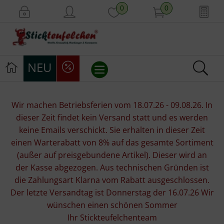
0
0
NEU
Stickvorlagen
Wir machen Betriebsferien vom 18.07.26 - 09.08.26. In
dieser Zeit findet kein Versand statt und es werden
Stickpackungen
keine Emails verschickt. Sie erhalten in dieser Zeit
einen Warterabatt von 8% auf das gesamte Sortiment
Stickgarne
(außer auf preisgebundene Artikel). Dieser wird an
der Kasse abgezogen. Aus technischen Gründen ist
Stoffe
die Zahlungsart Klarna vom Rabatt ausgeschlossen.
Der letzte Versandtag ist Donnerstag der 16.07.26 Wir
Mill Hill Beads
wünschen einen schönen Sommer
Ihr Stickteufelchenteam