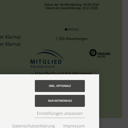
Datum der Veröffentlichung: 05.08.2026
Datum der Kauferfahrung: 16.07.2026
g
er Klarna)
7,355 Bewertungen
er Klarna)
len
INKL. OPTIONALE
NUR NOTWENDIGE
Einstellungen anpassen
Datenschutzerklärung
Impressum
tte dem Link
Lieferzeit