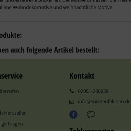
r und erfahrene Sticker an. Die Motive umfassen die Theme
allene Wohndekomotive und weihnachtliche Motive.
odukte:
en auch folgende Artikel bestellt:
service
Kontakt
iderrufen
02051-250639
info@stickteufelchen.de
ch Hersteller
ige Fragen