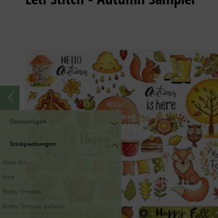
Stickvorlagen
Stickpackungen
Abris Art
Aine
Bothy Threads
Bothy Threads Gobelin