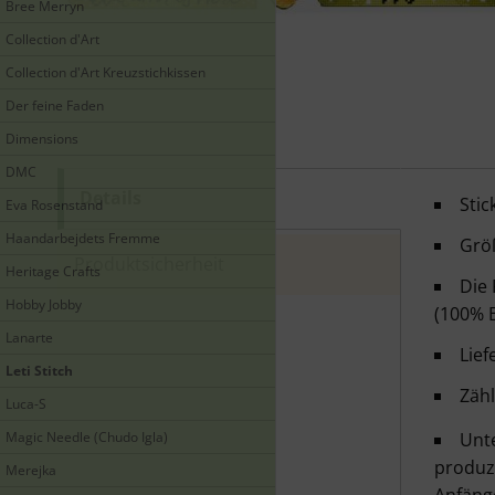
Bree Merryn
Collection d'Art
Collection d'Art Kreuzstichkissen
Der feine Faden
Dimensions
DMC
Details
Leti 
Sti
Eva Rosenstand
Haandarbejdets Fremme
Grö
Produktsicherheit
Heritage Crafts
Die 
Hobby Jobby
(100% 
Lanarte
Lie
Leti Stitch
Zähl
Luca-S
Magic Needle (Chudo Igla)
Unte
produz
Merejka