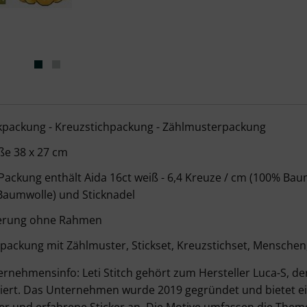
Stitch - Autumn Sampler – Details
ckpackung - Kreuzstichpackung - Zählmusterpackung
ße 38 x 27 cm
Packung enthält Aida 16ct weiß - 6,4 Kreuze / cm (100% Baum
Baumwolle) und Sticknadel
ferung ohne Rahmen
packung mit Zählmuster, Stickset, Kreuzstichset, Menschen
rnehmensinfo: Leti Stitch gehört zum Hersteller Luca-S, de
iert. Das Unternehmen wurde 2019 gegründet und bietet e