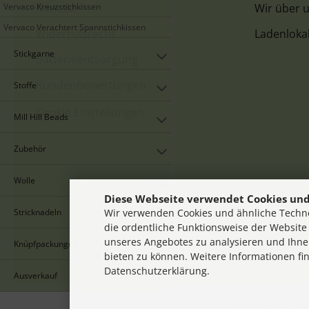
Vervaco Kreuzstichkissen
Kontakt
Wir über 
Vervaco Verachtert Spannstichkissen
Widerrufsrecht
Ladenloka
Stickgarne
Batterieentsorgung
Kundenbewertungen
Stoffe
Cookie Einstellungen
Mill Hill Beads
Zubehör
Wolle
Diese Webseite verwendet Cookies und
Stricknadeln
Wir verwenden Cookies und ähnliche Techno
die ordentliche Funktionsweise der Website
unseres Angebotes zu analysieren und Ihne
Knüpfpackungen
bieten zu können. Weitere Informationen fi
Datenschutzerklärung.
Ausverkauf
* gilt für Lieferung