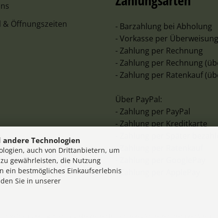
Zahlungsarten
uns
l & Öffnungszeiten
- Barzahlung bei Abholung
- Vorkasse per Überweisun
- Zahlung per Rechnung
- Zahlung per Rechnung (üb
- Zahlung per Ratenkauf (üb
Über PayPal:
- Zahlung per PayPal
- Zahlung per Kreditkarte
- Zahlung per Später bezah
 andere Technologien
- Zahlung per Ratenkauf
logien, auch von Drittanbietern, um
- Zahlung per GooglePay
 zu gewährleisten, die Nutzung
n ein bestmögliches Einkaufserlebnis
- Zahlung per ApplePay
nden Sie in unserer
en innerhalb Deutschlands, Lieferzeiten für andere Länder entnehmen Sie bi