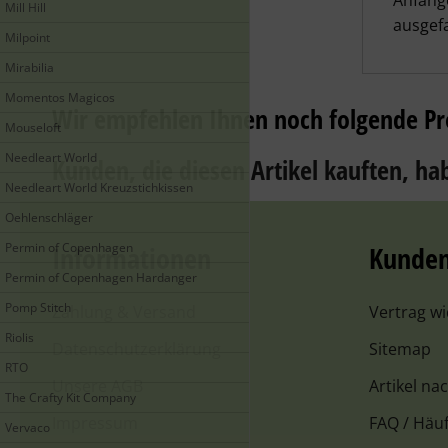
Anfänge
Mill Hill
ausgef
Milpoint
Mirabilia
Momentos Magicos
Wir empfehlen Ihnen noch folgende Pr
Mouseloft
Needleart World
Kunden, die diesen Artikel kauften, hab
Needleart World Kreuzstichkissen
Oehlenschläger
Permin of Copenhagen
Informationen
Kunden
Permin of Copenhagen Hardanger
Pomp Stitch
Zahlung & Versand
Vertrag w
Riolis
Datenschutzerklärung
Sitemap
RTO
Unsere AGB
Artikel na
The Crafty Kit Company
Impressum
FAQ / Häuf
Vervaco