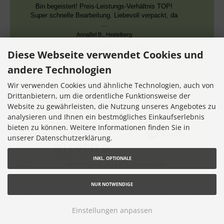
Bin begeistert! Preis-Leistungs-Verhältnis TOP!
Super schnelle Bearbeitung. Liebevoll verpackt, da
...
AnnaBel B., Heidelberg
Datum der Veröffentlichung: 05.08.2026
Diese Webseite verwendet Cookies und
Datum der Kauferfahrung: 16.07.2026
andere Technologien
Wir verwenden Cookies und ähnliche Technologien, auch von
Drittanbietern, um die ordentliche Funktionsweise der
Website zu gewährleisten, die Nutzung unseres Angebotes zu
7,355 Bewertungen
analysieren und Ihnen ein bestmögliches Einkaufserlebnis
bieten zu können. Weitere Informationen finden Sie in
unserer Datenschutzerklärung.
INKL. OPTIONALE
NUR NOTWENDIGE
* gilt für Lieferungen innerhalb Deutschlands, Lieferzeiten für
andere Länder entnehmen Sie bitte dem Link
Lieferzeit
Einstellungen anpassen
Stickteufelchen - Sticken im Kreuzstich © 2026 |
Ihren eShop