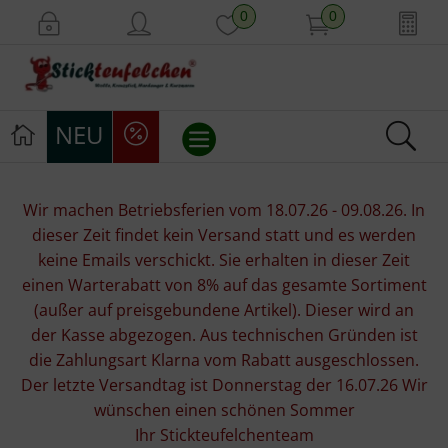
0
0
NEU
Stickvorlagen
Wir machen Betriebsferien vom 18.07.26 - 09.08.26. In
dieser Zeit findet kein Versand statt und es werden
Stickpackungen
keine Emails verschickt. Sie erhalten in dieser Zeit
einen Warterabatt von 8% auf das gesamte Sortiment
Stickgarne
(außer auf preisgebundene Artikel). Dieser wird an
der Kasse abgezogen. Aus technischen Gründen ist
Stoffe
die Zahlungsart Klarna vom Rabatt ausgeschlossen.
Der letzte Versandtag ist Donnerstag der 16.07.26 Wir
Mill Hill Beads
wünschen einen schönen Sommer
Ihr Stickteufelchenteam