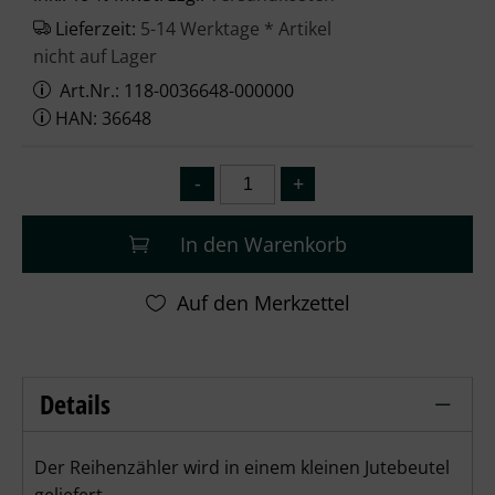
Lieferzeit:
5-14 Werktage * Artikel
nicht auf Lager
Art.Nr.: 118-0036648-000000
HAN: 36648
In den Warenkorb
Details
KnitPro Reihenzähler Mindful clicky bl
Der Reihenzähler wird in einem kleinen Jutebeutel