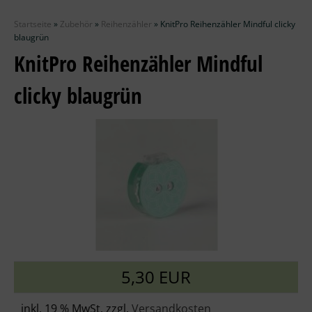
Zubehör
Startseite
»
Zubehör
»
Reihenzähler
»
KnitPro Reihenzähler Mindful clicky
Wolle
blaugrün
KnitPro Reihenzähler Mindful
Stricknadeln
clicky blaugrün
Knüpfpackungen
Ausverkauf
5,30 EUR
inkl. 19 % MwSt. zzgl.
Versandkosten