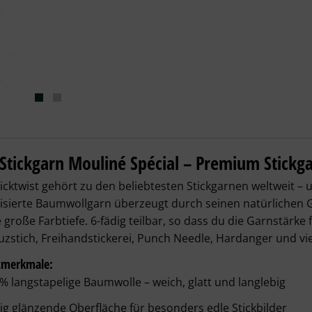
ticktwist Mouliné Spécial - 598 türkis he
tickgarn Mouliné Spécial – Premium Stickg
cktwist gehört zu den beliebtesten Stickgarnen weltweit –
sierte Baumwollgarn überzeugt durch seinen natürlichen Gl
 große Farbtiefe. 6-fädig teilbar, so dass du die Garnstärke 
uzstich, Freihandstickerei, Punch Needle, Hardanger und vi
tmerkmale:
 % langstapelige Baumwolle
 – weich, glatt und langlebig
ig glänzende Oberfläche
 für besonders edle Stickbilder