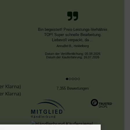
Bin begeistert! Preis-Leistungs-Verhältnis
TOP! Super schnelle Bearbeitung.
Liebevoll verpackt, da ...
AnnaBel B., Heidelberg
Datum der Veröffentlichung: 05.08.2026
Datum der Kauferfahrung: 16.07.2026
g
er Klarna)
7,355 Bewertungen
er Klarna)