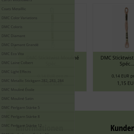
Coats Metalllic
DMC Color Variations
DMC Coloris
DMC Diamant
DMC Diamant Grandé
DMC Eco Vita
DMC Sticktwist Mouliné
DMC Sticktwist Moulin
DMC Laine Colbert
Spéc...
Spéc...
DMC Light Effects
0,14 EUR pro m
0,14 EUR pro m
DMC Metallic Stickgarn 282, 283, 284
1,15 EUR
1,15 EUR
DMC Mouliné Étoile
DMC Mouliné Satin
DMC Perlgarn Stärke 5
DMC Perlgarn Stärke 8
Informationen
Kunden
DMC Perlgarn Stärke 12