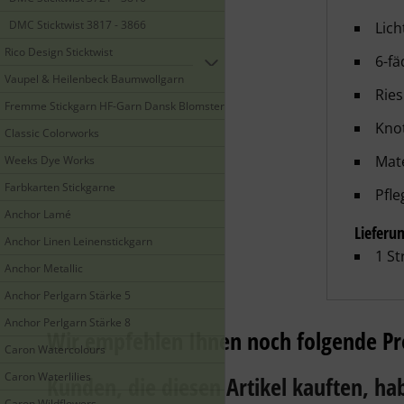
DMC Sticktwist 3817 - 3866
Lic
Rico Design Sticktwist
6-fä
Vaupel & Heilenbeck Baumwollgarn
Rie
Fremme Stickgarn HF-Garn Dansk Blomstergarn
Knot
Classic Colorworks
Mat
Weeks Dye Works
Farbkarten Stickgarne
Pfle
Anchor Lamé
Lieferu
Anchor Linen Leinenstickgarn
1 St
Anchor Metallic
Anchor Perlgarn Stärke 5
Anchor Perlgarn Stärke 8
Wir empfehlen Ihnen noch folgende Pr
Caron Watercolours
Caron Waterlilies
Kunden, die diesen Artikel kauften, hab
Caron Wildflowers