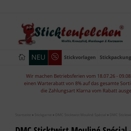
NEU
Stickvorlagen
Stickpackun
Wir machen Betriebsferien vom 18.07.26 - 09.08.2
einen Warterabatt von 8% auf das gesamte Sorti
die Zahlungsart Klarna vom Rabatt ausg
Startseite
»
Stickgarne
»
DMC Sticktwist Mouliné Spécial
»
DMC Sticktwi
DMC Sticktwist Mouliné Spécial 