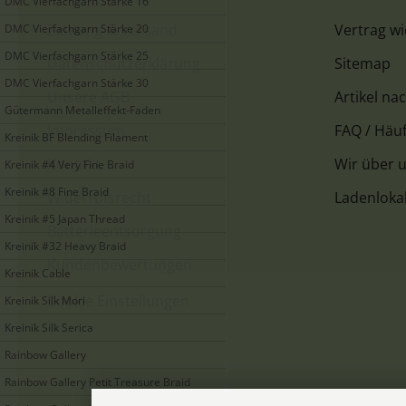
DMC Vierfachgarn Stärke 16
Zahlung & Versand
Vertrag w
DMC Vierfachgarn Stärke 20
DMC Vierfachgarn Stärke 25
Datenschutzerklärung
Sitemap
DMC Vierfachgarn Stärke 30
Unsere AGB
Artikel na
Gütermann Metalleffekt-Faden
Impressum
FAQ / Häuf
Kreinik BF Blending Filament
Kontakt
Wir über 
Kreinik #4 Very Fine Braid
Kreinik #8 Fine Braid
Widerrufsrecht
Ladenloka
Kreinik #5 Japan Thread
Batterieentsorgung
Kreinik #32 Heavy Braid
Kundenbewertungen
Kreinik Cable
Cookie Einstellungen
Kreinik Silk Mori
Kreinik Silk Serica
Rainbow Gallery
Rainbow Gallery Petit Treasure Braid