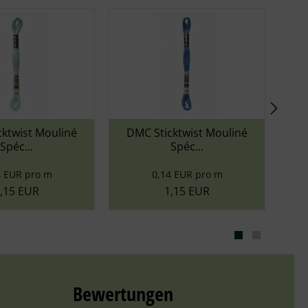
Mouliné
DMC Sticktwist Mouliné
DMC Stick
Spéc...
Sp
 m
0,14 EUR pro m
0,14 
1,15 EUR
1,1
Bewertungen