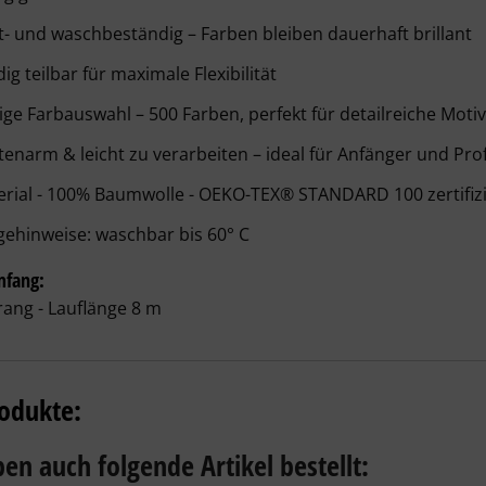
ht- und waschbeständig
 – Farben bleiben dauerhaft brillant
dig teilbar
 für maximale Flexibilität
sige Farbauswahl
 – 500 Farben, perfekt für detailreiche Moti
enarm & leicht zu verarbeiten
 – ideal für Anfänger und Prof
erial
- 100% Baumwolle - OEKO-TEX® STANDARD 100 zertifizie
gehinweise:
waschbar bis 60° C
mfang:
rang - Lauflänge 8 m
odukte:
en auch folgende Artikel bestellt: