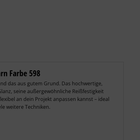
ll – Details
arn Farbe 598
 und das aus gutem Grund. Das hochwertige, 
anz, seine außergewöhnliche Reißfestigkeit 
flexibel an dein Projekt anpassen kannst – ideal 
ele weitere Techniken.