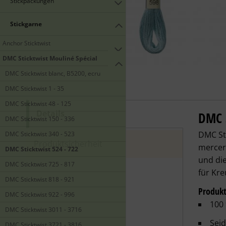
Stickpackungen
Stickgarne
Anchor Sticktwist
DMC Sticktwist Mouliné Spécial
DMC Sticktwist blanc, B5200, ecru
DMC Sticktwist 1 - 35
DMC Sticktwist 48 - 125
Details
DMC S
DMC S
DMC Sticktwist 150 - 336
DMC Sti
DMC Sticktwist 340 - 523
Produktsicherheit
merceri
DMC Sticktwist 524 - 722
und die
DMC Sticktwist 725 - 817
für Kre
DMC Sticktwist 818 - 921
Produk
DMC Sticktwist 922 - 996
100
DMC Sticktwist 3011 - 3716
Seid
DMC Sticktwist 3721 - 3816