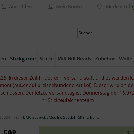
Anmelden
Mein Konto
Merkzettel
gen
Stickgarne
Stoffe
Mill Hill Beads
Zubehör
Wolle
6. In dieser Zeit findet kein Versand statt und es werden kei
ment (außer auf preisgebundene Artikel). Dieser wird an d
eschlossen. Der letzte Versandtag ist Donnerstag der 16.
Ihr Stickteufelchenteam
st 524 - 722
»
DMC Sticktwist Mouliné Spécial - 598 türkis hell
- 598
1,