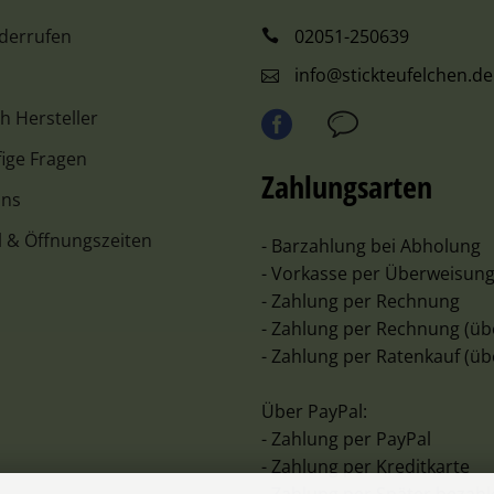
iderrufen
02051-250639
info@stickteufelchen.de
ch Hersteller
ige Fragen
Zahlungsarten
uns
l & Öffnungszeiten
- Barzahlung bei Abholung
- Vorkasse per Überweisun
- Zahlung per Rechnung
- Zahlung per Rechnung (üb
- Zahlung per Ratenkauf (üb
Über PayPal:
- Zahlung per PayPal
- Zahlung per Kreditkarte