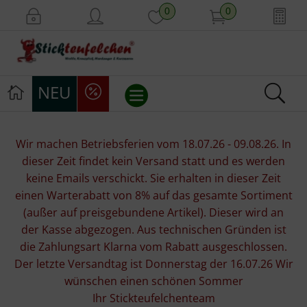
0
0
NEU
Stickvorlagen
Wir machen Betriebsferien vom 18.07.26 - 09.08.26. In
dieser Zeit findet kein Versand statt und es werden
Stickpackungen
keine Emails verschickt. Sie erhalten in dieser Zeit
einen Warterabatt von 8% auf das gesamte Sortiment
Stickgarne
(außer auf preisgebundene Artikel). Dieser wird an
der Kasse abgezogen. Aus technischen Gründen ist
Stoffe
die Zahlungsart Klarna vom Rabatt ausgeschlossen.
Der letzte Versandtag ist Donnerstag der 16.07.26 Wir
Mill Hill Beads
wünschen einen schönen Sommer
Ihr Stickteufelchenteam