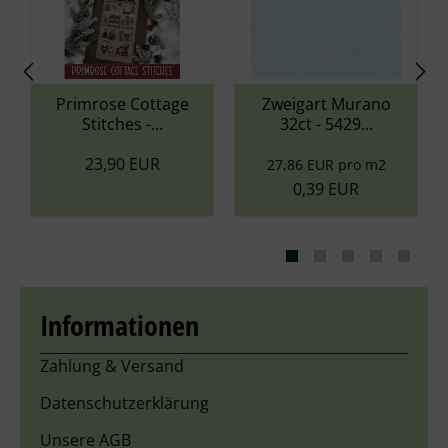
Material
- 100% Baumwolle - OEKO-TEX®
STANDARD 100 zertifiziertes Produkt, Nr. CQ 514/2,
IFTH
Pflegehinweise:
waschbar bis 60° C
Primrose Cottage
Zweigart Murano
Stitches -...
32ct - 5429...
Lieferumfang:
23,90 EUR
27,86 EUR pro m2
1 Strang - Lauflänge 8 m
0,39 EUR
Informationen
Zahlung & Versand
Datenschutzerklärung
Unsere AGB