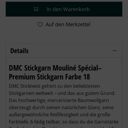
In den Warenkorb
Details
DMC Sticktwist Mouliné Spécial - 18 p
DMC Stickgarn Mouliné Spécial–
Premium Stickgarn Farbe 18
DMC Sticktwist gehört zu den beliebtesten 
Stickgarnen weltweit – und das aus gutem Grund. 
Das hochwertige, mercerisierte Baumwollgarn 
überzeugt durch seinen natürlichen Glanz, seine 
außergewöhnliche Reißfestigkeit und die große 
Farbtiefe. 6-fädig teilbar, so dass du die Garnstärke 