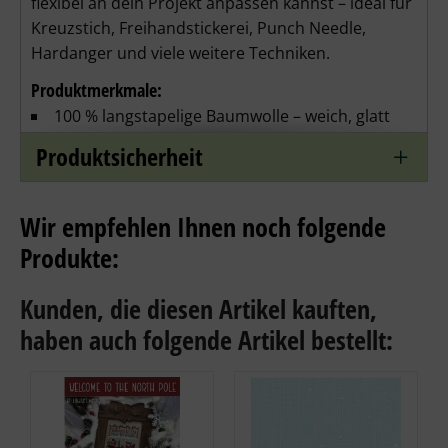
flexibel an dein Projekt anpassen kannst – ideal für 
Kreuzstich, Freihandstickerei, Punch Needle, 
Hardanger und viele weitere Techniken.
Produktmerkmale:
100 % langstapelige Baumwolle
 – weich, glatt 
und langlebig
Produktsicherheit
Seidig glänzende Oberfläche
 für besonders edle 
Stickbilder
Wir empfehlen Ihnen noch folgende
Licht- und waschbeständig
 – Farben bleiben 
Produkte:
dauerhaft brillant
Kunden, die diesen Artikel kauften,
6-fädig teilbar
 für maximale Flexibilität
haben auch folgende Artikel bestellt:
Riesige Farbauswahl
 – 500 Farben, perfekt für 
detailreiche Motive
Knotenarm & leicht zu verarbeiten
 – ideal für 
Anfänger und Profis