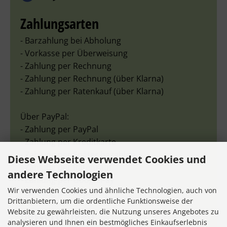
Zahlungsarten
- Barzahlung bei Abholung
- Vorkasse per Überweisung
- Zahlung per Rechnung
- Zahlung per Rechnung (über Klarna)
- Zahlung per Ratenkauf (über Klarna)
Über PayPal:
- Zahlung per PayPal
- Zahlung per Kreditkarte
- Zahlung per Später bezahlen
Diese Webseite verwendet Cookies und
- Zahlung per Ratenkauf
andere Technologien
- Zahlung per GooglePay
Wir verwenden Cookies und ähnliche Technologien, auch von
- Zahlung per ApplePay
Drittanbietern, um die ordentliche Funktionsweise der
Bewertungen
Website zu gewährleisten, die Nutzung unseres Angebotes zu
analysieren und Ihnen ein bestmögliches Einkaufserlebnis