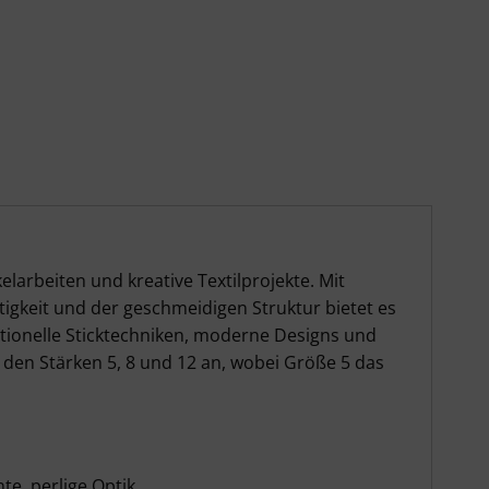
au mittel – Details
elarbeiten und kreative Textilprojekte. Mit
gkeit und der geschmeidigen Struktur bietet es
ditionelle Sticktechniken, moderne Designs und
n den Stärken 5, 8 und 12 an, wobei Größe 5 das
te, perlige Optik.