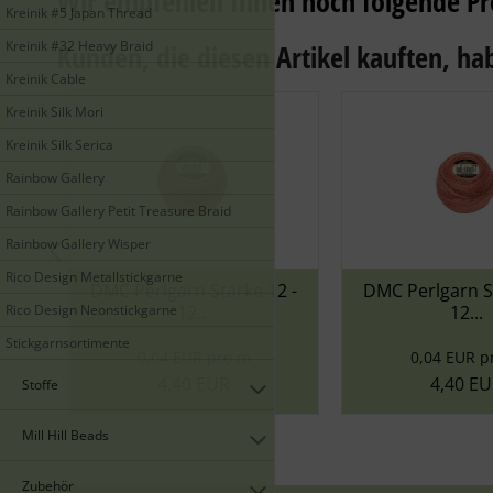
Wir empfehlen Ihnen noch folgende Pr
Kreinik #5 Japan Thread
Kreinik #32 Heavy Braid
Kunden, die diesen Artikel kauften, hab
Kreinik Cable
Kreinik Silk Mori
Kreinik Silk Serica
Rainbow Gallery
Rainbow Gallery Petit Treasure Braid
Rainbow Gallery Wisper
Rico Design Metallstickgarne
Perlgarn Stärke 12 -
DMC Perlgarn Stärke 12 -
Rico Design Neonstickgarne
12...
12...
Stickgarnsortimente
0,04 EUR pro m
0,04 EUR pro m
4,40 EUR
4,40 EUR
Stoffe
Mill Hill Beads
Zubehör