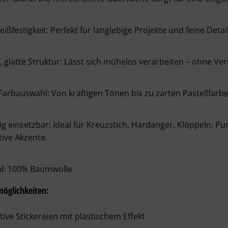
ißfestigkeit:
 Perfekt für langlebige Projekte und feine Detail
 glatte Struktur:
 Lässt sich mühelos verarbeiten – ohne Ve
Farbauswahl:
 Von kräftigen Tönen bis zu zarten Pastellfarb
tig einsetzbar:
 Ideal für Kreuzstich, Hardanger, Klöppeln, P
ive Akzente.
l: 
100% Baumwolle
möglichkeiten:
ive Stickereien
 mit plastischem Effekt