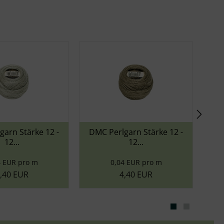
DMC Perlgarn Stärke 12 -
DMC Perlgarn Stär
12...
12...
0,04 EUR pro m
0,04 EUR pro 
4,40 EUR
4,40 EUR