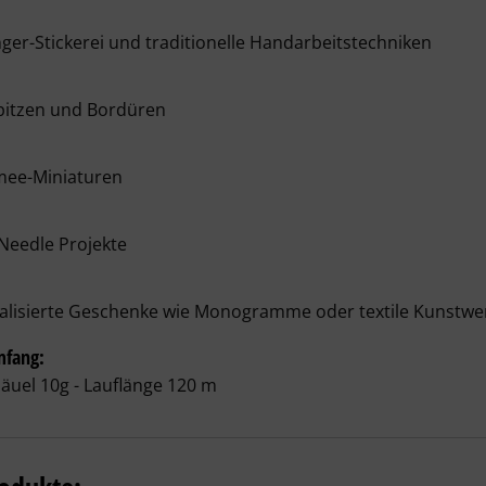
ger-Stickerei
 und traditionelle Handarbeitstechniken
pitzen und Bordüren
ee-Miniaturen
Needle Projekte
alisierte Geschenke
 wie Monogramme oder textile Kunstwe
mfang:
äuel 10g - Lauflänge 120 m