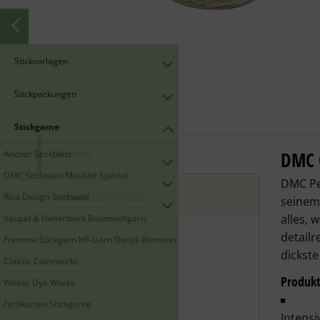
Stickvorlagen
Stickpackungen
Stickgarne
Details
DMC 
DMC C
Anchor Sticktwist
DMC Sticktwist Mouliné Spécial
DMC Pe
Produktsicherheit
Rico Design Sticktwist
seinem
alles, 
Vaupel & Heilenbeck Baumwollgarn
detailr
Fremme Stickgarn HF-Garn Dansk Blomstergarn
dickste
Classic Colorworks
Produk
Weeks Dye Works
Farbkarten Stickgarne
Intensi