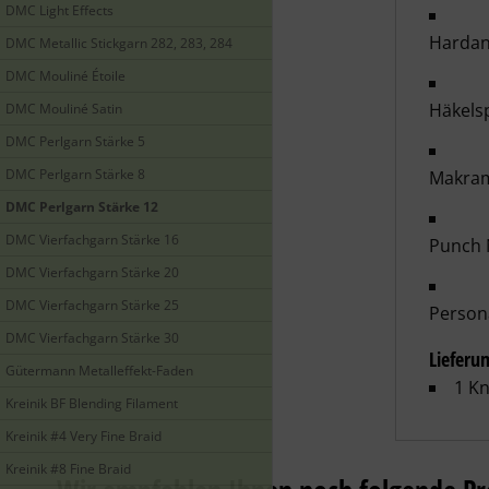
DMC Light Effects
Hardan
DMC Metallic Stickgarn 282, 283, 284
DMC Mouliné Étoile
Häkels
DMC Mouliné Satin
DMC Perlgarn Stärke 5
DMC Perlgarn Stärke 8
Makram
DMC Perlgarn Stärke 12
DMC Vierfachgarn Stärke 16
Punch 
DMC Vierfachgarn Stärke 20
DMC Vierfachgarn Stärke 25
Person
DMC Vierfachgarn Stärke 30
Lieferu
Gütermann Metalleffekt-Faden
1 Kn
Kreinik BF Blending Filament
Kreinik #4 Very Fine Braid
Kreinik #8 Fine Braid