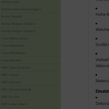
Anchor Lamé
Anchor Linen Leinenstickgarn
Hohe Re
Anchor Metallic
Anchor Perlgarn Stärke 5
Weiche,
Anchor Perlgarn Stärke 8
Caron Watercolours
Große 
Caron Waterlilies
Caron Wildflowers
Vielsei
Coats Metalllic
dekorat
DMC Color Variations
DMC Coloris
Materia
DMC Diamant
DMC Diamant Grandé
Einsatz
DMC Eco Vita
Dekorat
DMC Laine Colbert