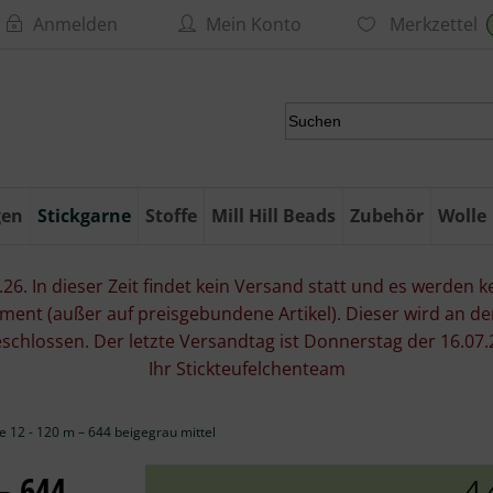
Anmelden
Mein Konto
Merkzettel
gen
Stickgarne
Stoffe
Mill Hill Beads
Zubehör
Wolle
6. In dieser Zeit findet kein Versand statt und es werden kei
ment (außer auf preisgebundene Artikel). Dieser wird an d
eschlossen. Der letzte Versandtag ist Donnerstag der 16.
Ihr Stickteufelchenteam
 12 - 120 m – 644 beigegrau mittel
– 644
4,