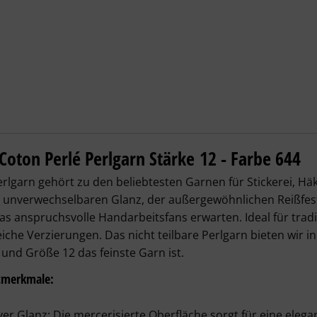
Perlgarn Stärke 12 - 120 m – 644 beigegr
oton Perlé Perlgarn Stärke 12 - Farbe 644
rlgarn
gehört zu den beliebtesten Garnen für Stickerei, Häk
 unverwechselbaren Glanz, der außergewöhnlichen Reißfesti
was anspruchsvolle Handarbeitsfans erwarten. Ideal für tra
eiche Verzierungen. Das nicht teilbare Perlgarn bieten wir i
 und Größe 12 das feinste Garn ist.
tmerkmale:
ver Glanz:
 Die mercerisierte Oberfläche sorgt für eine elegan