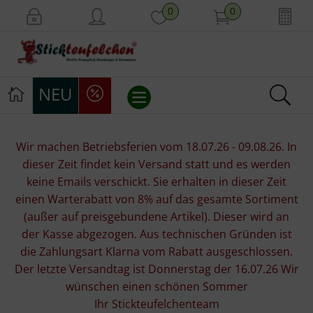
0
0
NEU
Stickvorlagen
Wir machen Betriebsferien vom 18.07.26 - 09.08.26. In
dieser Zeit findet kein Versand statt und es werden
Stickpackungen
keine Emails verschickt. Sie erhalten in dieser Zeit
einen Warterabatt von 8% auf das gesamte Sortiment
Stickgarne
(außer auf preisgebundene Artikel). Dieser wird an
der Kasse abgezogen. Aus technischen Gründen ist
Stoffe
die Zahlungsart Klarna vom Rabatt ausgeschlossen.
Der letzte Versandtag ist Donnerstag der 16.07.26 Wir
Mill Hill Beads
wünschen einen schönen Sommer
Ihr Stickteufelchenteam