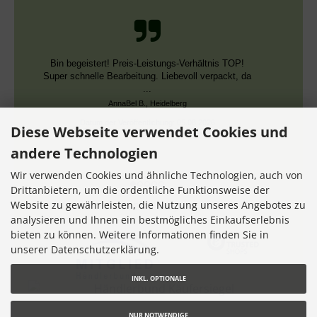
Bin begeistert! Preis-Leistungs-Verhältnis TOP!
Super schnelle Bearbeitung. Liebevoll verpackt, da
...
AnnaBel B., Heidelberg
Datum der Veröffentlichung: 05.08.2026
Diese Webseite verwendet Cookies und
Datum der Kauferfahrung: 16.07.2026
andere Technologien
Wir verwenden Cookies und ähnliche Technologien, auch von
Drittanbietern, um die ordentliche Funktionsweise der
Website zu gewährleisten, die Nutzung unseres Angebotes zu
7,355 Bewertungen
analysieren und Ihnen ein bestmögliches Einkaufserlebnis
bieten zu können. Weitere Informationen finden Sie in
unserer Datenschutzerklärung.
INKL. OPTIONALE
NUR NOTWENDIGE