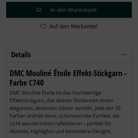
In den Warenkorb
Details
DMC Mouliné Étoile - C740 orange – D
DMC Mouliné Étoile Effekt-Stickgarn -
Farbe C740
DMC Mouline Étoile ist das hochwertige
Effektstickgarn, das deinen Stickereien einen
eleganten, dezenten Glitzer verleiht. Jede der 35
Farben enthält feine, schimmernde Partikel, die
Licht wunderschön reflektieren – perfekt für
Akzente, Highlights und besondere Designs.