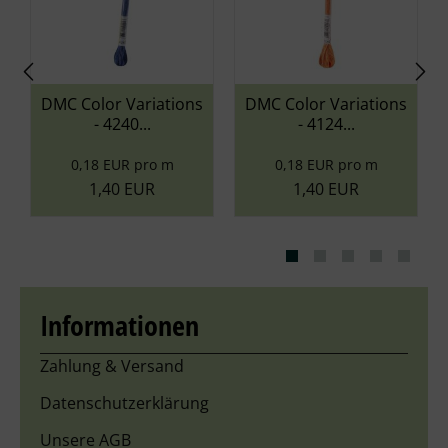
olor Variations
DMC Color Variations
DMC Color 
- 4240...
- 4124...
- 41
,18 EUR pro m
0,18 EUR pro m
0,18 EU
1,40 EUR
1,40 EUR
1,40
Informationen
Zahlung & Versand
Datenschutzerklärung
Unsere AGB