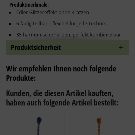
Produktmerkmale:
Edler Glitzereffekt ohne Kratzen
6-fädig teilbar – flexibel für jede Technik
35 harmonische Farben, perfekt kombinierbar 
mit anderen Stickgarnen
Produktsicherheit
Weich, geschmeidig und angenehm zu sticken
Ideal für Highlights, Schriftzüge, festliche Motive 
Wir empfehlen Ihnen noch folgende
und feine Details
Produkte:
Zusammensetzung: 73% Baumwolle, 27%
metallisches Polyamid
Kunden, die diesen Artikel kauften,
haben auch folgende Artikel bestellt:
waschbar bis 40° C
Lieferumfang:
1 Strang - Lauflänge 8 m