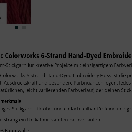
ic Colorworks - Licorice Red – Details
ic Colorworks 6-Strand Hand-Dyed Embroide
-Stickgarn für kreative Projekte mit einzigartigem Farbver
 Colorworks 6 Strand Hand-Dyed Embroidery Floss ist die per
ät, Ausdruckskraft und besondere Farbnuancen legen. Jedes
atürlichen, leicht variierenden Farbverlauf, der deinen Stick
tmerkmale
diges Stickgarn – flexibel und einfach teilbar für feine und 
r Strang ein Unikat mit sanften Farbverläufen
 % Baumwolle