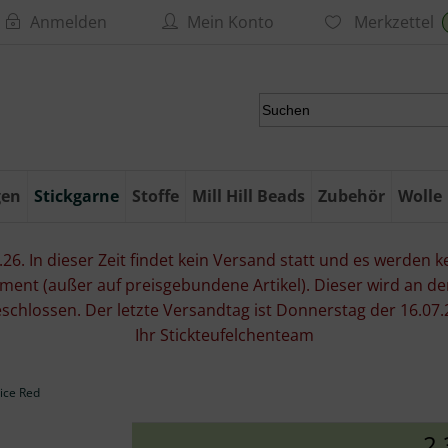
Anmelden
Mein Konto
Merkzettel
gen
Stickgarne
Stoffe
Mill Hill Beads
Zubehör
Wolle
6. In dieser Zeit findet kein Versand statt und es werden kei
ment (außer auf preisgebundene Artikel). Dieser wird an d
eschlossen. Der letzte Versandtag ist Donnerstag der 16.
Ihr Stickteufelchenteam
rice Red
2,