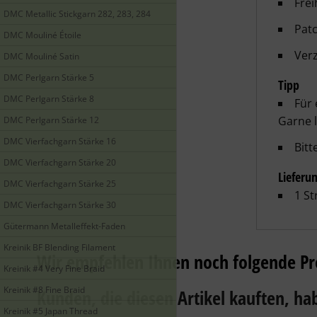
Frei
DMC Metallic Stickgarn 282, 283, 284
Patc
DMC Mouliné Étoile
Verz
DMC Mouliné Satin
DMC Perlgarn Stärke 5
Tipp
DMC Perlgarn Stärke 8
Für 
Garne 
DMC Perlgarn Stärke 12
DMC Vierfachgarn Stärke 16
Bitt
DMC Vierfachgarn Stärke 20
Lieferu
DMC Vierfachgarn Stärke 25
1 St
DMC Vierfachgarn Stärke 30
Gütermann Metalleffekt-Faden
Kreinik BF Blending Filament
Wir empfehlen Ihnen noch folgende Pr
Kreinik #4 Very Fine Braid
Kreinik #8 Fine Braid
Kunden, die diesen Artikel kauften, hab
Kreinik #5 Japan Thread