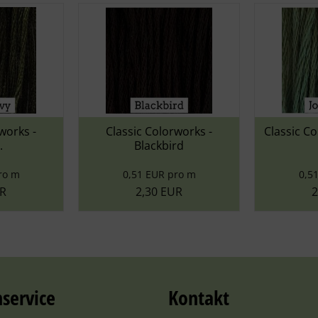
 Colorworks -
Classic Colorworks - Jolly ...
C
ackbird
 EUR pro m
0,51 EUR pro m
,30 EUR
2,30 EUR
service
Kontakt