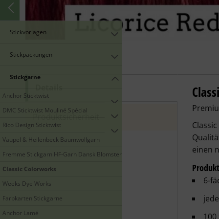
Stickvorlagen
Stickpackungen
Stickgarne
Details
Class
Class
Anchor Sticktwist
Premium
DMC Sticktwist Mouliné Spécial
Produktsicherheit
Classic
Rico Design Sticktwist
Qualit
Vaupel & Heilenbeck Baumwollgarn
einen n
Fremme Stickgarn HF-Garn Dansk Blomstergarn
Produk
Classic Colorworks
6-fä
Weeks Dye Works
jede
Farbkarten Stickgarne
Anchor Lamé
100