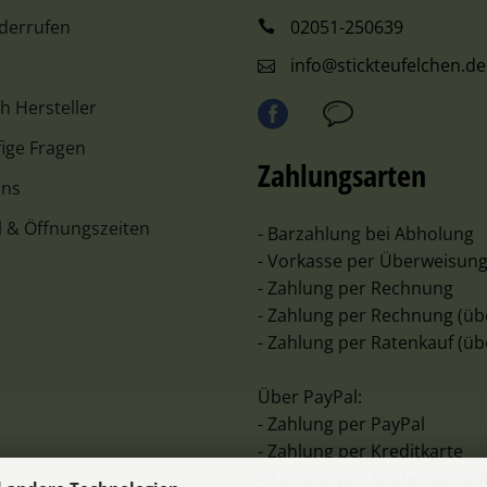
iderrufen
02051-250639
info@stickteufelchen.de
ch Hersteller
ige Fragen
Zahlungsarten
uns
l & Öffnungszeiten
- Barzahlung bei Abholung
- Vorkasse per Überweisun
- Zahlung per Rechnung
- Zahlung per Rechnung (üb
- Zahlung per Ratenkauf (üb
Über PayPal:
- Zahlung per PayPal
- Zahlung per Kreditkarte
- Zahlung per Später bezah