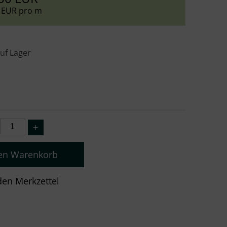
 EUR pro m
auf Lager
den Warenkorb