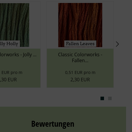
lassic Colorworks -
Weeks Dye Works -
Fallen...
Collards
0,51 EUR pro m
0,50 EUR pro m
2,30 EUR
2,30 EUR
Bewertungen