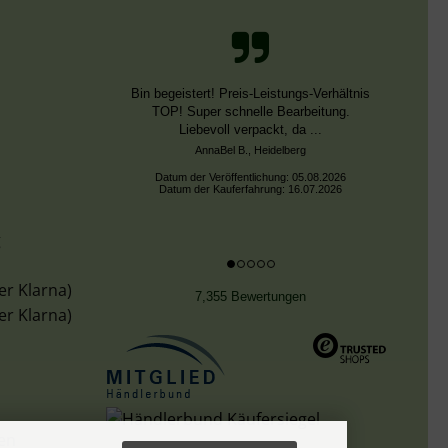
Schnelle Bearbeitung, nur leider falsche
Farben, die aber dieselben DMC Nummern
trugen.
Datum der Veröffentlichung: 02.08.2026
Datum der Kauferfahrung: 13.07.2026
g
er Klarna)
7,355 Bewertungen
er Klarna)
len