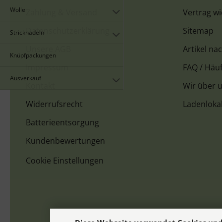
Wolle
Zahlung & Versand
Vertrag w
Datenschutzerklärung
Sitemap
Stricknadeln
Unsere AGB
Artikel na
Knüpfpackungen
Impressum
FAQ / Häuf
Ausverkauf
Kontakt
Wir über 
Widerrufsrecht
Ladenloka
Batterieentsorgung
Kundenbewertungen
Cookie Einstellungen