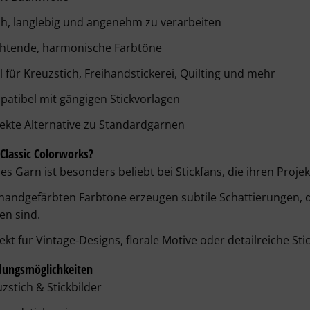
h, langlebig und angenehm zu verarbeiten
chtende, harmonische Farbtöne
l für Kreuzstich, Freihandstickerei, Quilting und mehr
atibel mit gängigen Stickvorlagen
ekte Alternative zu Standardgarnen
lassic Colorworks?
es Garn ist besonders beliebt bei Stickfans, die ihren Proje
handgefärbten Farbtöne erzeugen subtile Schattierungen, d
en sind.
ekt für Vintage‑Designs, florale Motive oder detailreiche Stic
ungsmöglichkeiten
zstich & Stickbilder