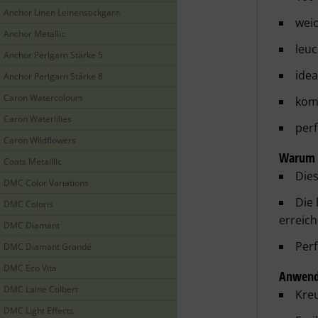
Anchor Linen Leinenstickgarn
weic
Anchor Metallic
leu
Anchor Perlgarn Stärke 5
idea
Anchor Perlgarn Stärke 8
Caron Watercolours
komp
Caron Waterlilies
perf
Caron Wildflowers
Warum C
Coats Metalllic
Dies
DMC Color Variations
Die 
DMC Coloris
erreich
DMC Diamant
Perf
DMC Diamant Grandé
DMC Eco Vita
Anwend
DMC Laine Colbert
Kreu
DMC Light Effects