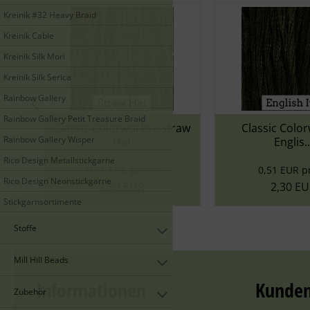
Kreinik #32 Heavy Braid
Kreinik Cable
Kreinik Silk Mori
Kreinik Silk Serica
Rainbow Gallery
Rainbow Gallery Petit Treasure Braid
s - Straw
Classic Colorworks -
Classic
Rainbow Gallery Wisper
Englis...
Bl
Rico Design Metallstickgarne
o m
0,51 EUR pro m
0,51
Rico Design Neonstickgarne
R
2,30 EUR
2
Stickgarnsortimente
Stoffe
Mill Hill Beads
Informationen
Kunden
Zubehör