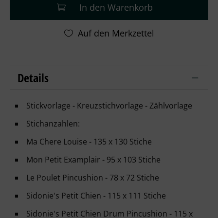
In den Warenkorb
Details
Blackbird Designs - Ooh La La – Detail
Stickvorlage - Kreuzstichvorlage - Zählvorlage
Stichanzahlen:
Ma Chere Louise - 135 x 130 Stiche
Mon Petit Examplair - 95 x 103 Stiche
Le Poulet Pincushion - 78 x 72 Stiche
Sidonie's Petit Chien - 115 x 111 Stiche
Sidonie's Petit Chien Drum Pincushion - 115 x