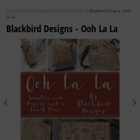
Zubehör
Startseite
»
Stickvorlagen
»
Blackbird Designs
»
Blackbird Designs - Ooh
Wolle
La La
Blackbird Designs - Ooh La La
Stricknadeln
Knüpfpackungen
Ausverkauf