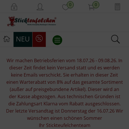
0
0
NEU
Stickvorlagen
Wir machen Betriebsferien vom 18.07.26 - 09.08.26. In
dieser Zeit findet kein Versand statt und es werden
Stickpackungen
keine Emails verschickt. Sie erhalten in dieser Zeit
einen Warterabatt von 8% auf das gesamte Sortiment
Stickgarne
(außer auf preisgebundene Artikel). Dieser wird an
der Kasse abgezogen. Aus technischen Gründen ist
Stoffe
die Zahlungsart Klarna vom Rabatt ausgeschlossen.
Der letzte Versandtag ist Donnerstag der 16.07.26 Wir
Mill Hill Beads
wünschen einen schönen Sommer
Ihr Stickteufelchenteam