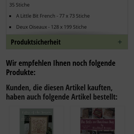
35 Stiche
A Little Bit French - 77 x 73 Stiche
Deux Oiseaux - 128 x 199 Stiche
A Bit of Spring - 206 x 142 Stiche
Produktsicherheit
Her Fair Works - A Sewing Box - 145 x 96 Stiche
The Budding Twigs - Pinroll - 69 x 61 Stiche
Wir empfehlen Ihnen noch folgende
Produkte:
The Last Rose of Summer Sewing Box - 118 x 70
Stiche
Kunden, die diesen Artikel kauften,
Spring Green Pincushion - 75 x 78 Stiche
haben auch folgende Artikel bestellt:
Sie erhalten eine Stickvorlage für gezählten
Kreuzstich aus Papier, Stickmaterial ist nicht
enthalten
Zählmuster zu den Themen und Motiven: