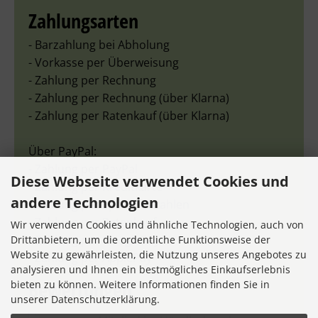
Ihr Stickteufelchen-Team
Zahlungsarten
- Barzahlung bei Abholung
- Vorkasse per Überweisung
- Zahlung per Rechnung
- Zahlung per Rechnung (über Klarna)
- Zahlung per Ratenkauf (über Klarna)
Über PayPal:
- Zahlung per PayPal
Diese Webseite verwendet Cookies und
- Zahlung per Kreditkarte
andere Technologien
- Zahlung per Später bezahlen
- Zahlung per Ratenkauf
Wir verwenden Cookies und ähnliche Technologien, auch von
- Zahlung per GooglePay
Drittanbietern, um die ordentliche Funktionsweise der
Website zu gewährleisten, die Nutzung unseres Angebotes zu
- Zahlung per ApplePay
analysieren und Ihnen ein bestmögliches Einkaufserlebnis
Bewertungen
bieten zu können. Weitere Informationen finden Sie in
unserer Datenschutzerklärung.