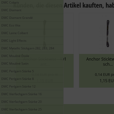
DMC Coloris
Kunden, die diesen Artikel kauften, hab
DMC Diamant
DMC Diamant Grandé
DMC Eco Vita
DMC Laine Colbert
DMC Light Effects
DMC Metallic Stickgarn 282, 283, 284
DMC Mouliné Étoile
Anchor Sticktwist - 401
Anchor Sticktwist 
DMC Mouliné Satin
ant...
sch...
DMC Perlgarn Stärke 5
0,14 EUR pro m
0,14 EUR pro m
DMC Perlgarn Stärke 8
1,15 EUR
1,15 EUR
DMC Perlgarn Stärke 12
DMC Vierfachgarn Stärke 16
DMC Vierfachgarn Stärke 20
DMC Vierfachgarn Stärke 25