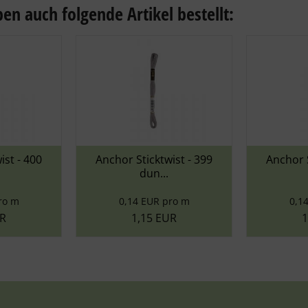
en auch folgende Artikel bestellt:
- 400
Anchor Sticktwist - 399
Anchor Stick
dun...
gr
0,14 EUR pro m
0,14 EU
1,15 EUR
1,15