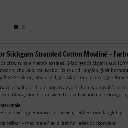
r Sticktwist - 2 weiß – Details
r Stickgarn Stranded Cotton Mouliné - Farb
Sticktwist ist ein
erstklassiges, 6-fädiges Stickgarn aus 10
wöhnliche Qualität, Farbbrillanz und Langlebigkeit bekannt
mäßige Struktur
, einen
seidigen Glanz
und eine
angenehme V
 Garn erhält durch die langen ägyptischen Baumwollfasern 
ren Glanz, einen intensiven Lichtreflex und eine einzigarti
tmerkmale:
 % hochwertige Baumwolle
 – weich, reißfest und langlebig
dig teilbar
 – maximale Flexibilität für jedes Stickprojekt