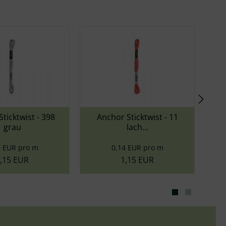
twist - 398
Anchor Sticktwist - 11
Ancho
au
lach...
R pro m
0,14 EUR pro m
0
 EUR
1,15 EUR