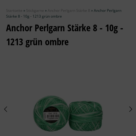
Zubehör
Startseite
»
Stickgarne
»
Anchor Perlgarn Stärke 8
»
Anchor Perlgarn
Wolle
Stärke 8 - 10g - 1213 grün ombre
Anchor Perlgarn Stärke 8 - 10g -
Stricknadeln
1213 grün ombre
Knüpfpackungen
Ausverkauf