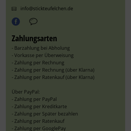
info@stickteufelchen.de
10
g - Lauflänge 82 m
100% Baumwolle
Pflegehinweise
Zahlungsarten
Maschinenwäsche bei 95 °C oder weniger
- Barzahlung bei Abholung
nicht bleichen
- Vorkasse per Überweisung
- Zahlung per Rechnung
nicht im Wäschetrockner trocknen
- Zahlung per Rechnung (über Klarna)
Bügeln bei 150 °C
- Zahlung per Ratenkauf (über Klarna)
Chemische Reinigung (Perchlorethylen (PCE))
Über PayPal:
- Zahlung per PayPal
- Zahlung per Kreditkarte
- Zahlung per Später bezahlen
- Zahlung per Ratenkauf
- Zahlung per GooglePay