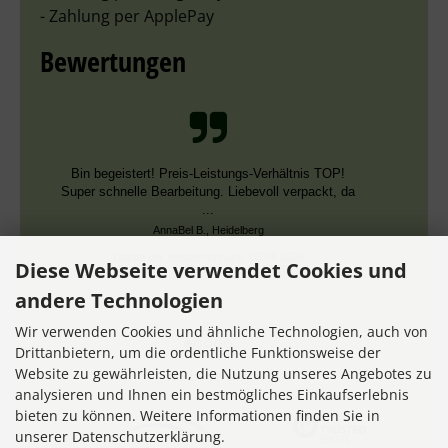
- Zahlung per ApplePay
Bewertungen
Bin begeistert! Preis-Leistungs-Verhältnis TOP!
Super schnelle Bearbeitung. Liebevoll verpackt, da
...
AnnaBel B., Heidelberg
Datum der Veröffentlichung: 05.08.2026
Diese Webseite verwendet Cookies und
Datum der Kauferfahrung: 16.07.2026
andere Technologien
Wir verwenden Cookies und ähnliche Technologien, auch von
Drittanbietern, um die ordentliche Funktionsweise der
Website zu gewährleisten, die Nutzung unseres Angebotes zu
7,355 Bewertungen
analysieren und Ihnen ein bestmögliches Einkaufserlebnis
bieten zu können. Weitere Informationen finden Sie in
unserer Datenschutzerklärung.