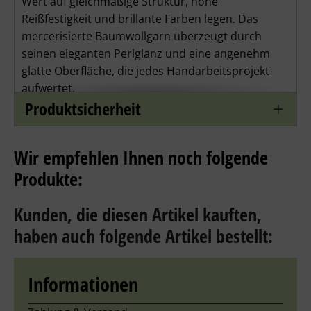
Wert auf 
gleichmäßige Struktur
, 
hohe 
Reißfestigkeit
 und 
brillante Farben
 legen. Das 
mercerisierte Baumwollgarn überzeugt durch 
seinen eleganten Perlglanz und eine angenehm 
glatte Oberfläche, die jedes Handarbeitsprojekt 
aufwertet.
Produktsicherheit
Das Perlgarn von Anchor ist in den Stärken 5, 8
und 12 erhältlich, um unterschiedliche Tiefen und
Effekte in Ihrer Arbeit zu erzielen. Stärke 5 ist das
Wir empfehlen Ihnen noch folgende
dickste und Stärke 12 das dünnste Garn.
Produkte:
Vielseitig einsetzbar
Kunden, die diesen Artikel kauften,
Dieses Garn eignet sich hervorragend für:
haben auch folgende Artikel bestellt:
Hardanger- und Freihandstickerei
Durchbruckstickerei
Informationen
Filethäkelei