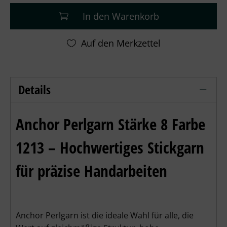
In den Warenkorb
Details
Anchor Perlgarn Stärke 8 - 10g - 1213
Anchor Perlgarn Stärke 8 Farbe
1213 – Hochwertiges Stickgarn
für präzise Handarbeiten
Anchor Perlgarn ist die ideale Wahl für alle, die 