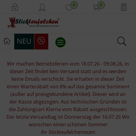
0
0
NEU
Stickvorlagen
Wir machen Betriebsferien vom 18.07.26 - 09.08.26. In
dieser Zeit findet kein Versand statt und es werden
Stickpackungen
keine Emails verschickt. Sie erhalten in dieser Zeit
einen Warterabatt von 8% auf das gesamte Sortiment
Stickgarne
(außer auf preisgebundene Artikel). Dieser wird an
der Kasse abgezogen. Aus technischen Gründen ist
Stoffe
die Zahlungsart Klarna vom Rabatt ausgeschlossen.
Der letzte Versandtag ist Donnerstag der 16.07.26 Wir
Mill Hill Beads
wünschen einen schönen Sommer
Ihr Stickteufelchenteam